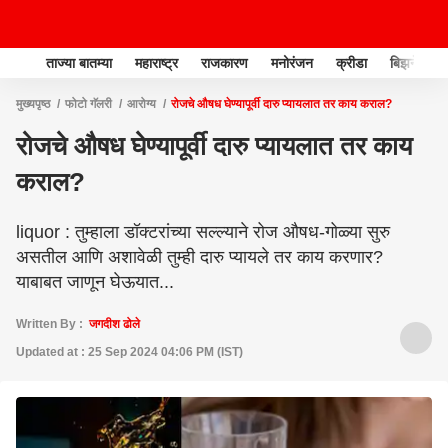
ताज्या बातम्या
महाराष्ट्र
राजकारण
मनोरंजन
क्रीडा
बिझनेस
मुख्यपृष्ठ
फोटो गॅलरी
आरोग्य
रोजचे औषध घेण्यापूर्वी दारु प्यायलात तर काय कराल?
रोजचे औषध घेण्यापूर्वी दारु प्यायलात तर काय
कराल?
liquor : तुम्हाला डॉक्टरांच्या सल्ल्याने रोज औषध-गोळ्या सुरु
असतील आणि अशावेळी तुम्ही दारु प्यायले तर काय करणार?
याबाबत जाणून घेऊयात...
Written By :
जगदीश ढोले
Updated at : 25 Sep 2024 04:06 PM (IST)