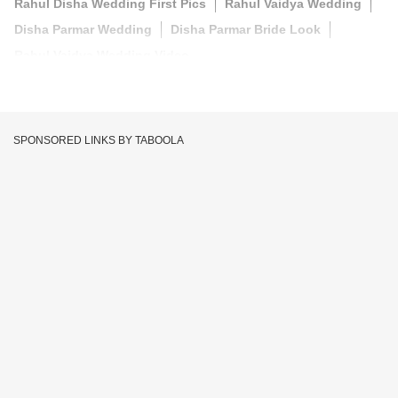
Rahul Disha Wedding First Pics
Rahul Vaidya Wedding
Disha Parmar Wedding
Disha Parmar Bride Look
Rahul Vaidya Wedding Video
SPONSORED LINKS BY TABOOLA