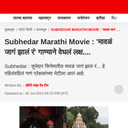
ताज्या बातम्या
महाराष्ट्र
राजकारण
मनोरंजन
क्रीडा
बिझनेस
मुख्यपृष्ठ
फोटो गॅलरी
करमणूक
SUBHEDAR MARATHI MOVIE : 'मावळं जागं झालं
रं' गाण्याने वेधलं लक्ष....
Subhedar Marathi Movie : 'मावळं
जागं झालं रं' गाण्याने वेधलं लक्ष....
Subhedar : सुभेदार सिनेमातील मावळं जागं झालं रं... हे
पहिलंवहिलं गाणं प्रेक्षकांच्या भेटीला आलं आहे.
Written By :
एबीपी माझा वेब टीम
Updated at : 26 Jul 2023 06:33 PM (IST)