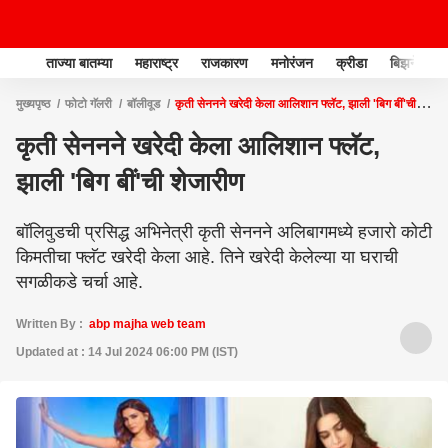
ताज्या बातम्या
महाराष्ट्र
राजकारण
मनोरंजन
क्रीडा
बिझनेस
मुख्यपृष्ठ
फोटो गॅलरी
बॉलीवूड
कृती सेननने खरेदी केला आलिशान फ्लॅट, झाली 'बिग बीं'ची
शेजारीण
कृती सेननने खरेदी केला आलिशान फ्लॅट,
झाली 'बिग बीं'ची शेजारीण
बॉलिवुडची प्रसिद्ध अभिनेत्री कृती सेननने अलिबागमध्ये हजारो कोटी
किमतीचा फ्लॅट खरेदी केला आहे. तिने खरेदी केलेल्या या घराची
सगळीकडे चर्चा आहे.
Written By :
abp majha web team
Updated at : 14 Jul 2024 06:00 PM (IST)