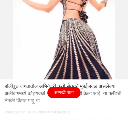
बॉलीवुड जगतातील अभिनेत्री कृती सेननने मुंबईजवळ असलेल्या
आणखी पाहा
अलीबागमध्ये कोट्यवधी रुपयांचा फ्लॅट खरेदी केला आहे. या फ्लॅटची
नेमकी किंमत पाहू या
Published at : 14 Jul 2024 05:50 PM (IST)
Tags :
Kriti Sanon
Amitabh Bachchan
BOLLYWOOD