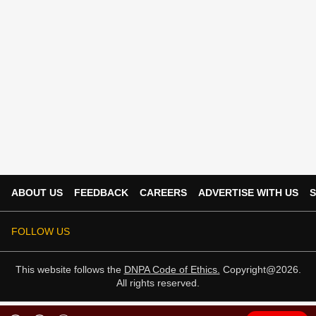
ABOUT US
FEEDBACK
CAREERS
ADVERTISE WITH US
S
FOLLOW US
This website follows the
DNPA Code of Ethics.
Copyright@2026.
All rights reserved.