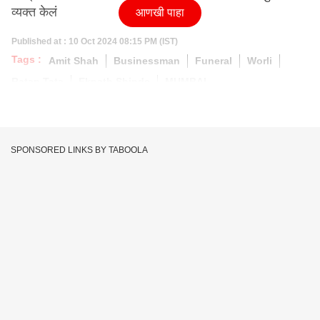
व्यक्त केलं
आणखी पाहा
Published at : 10 Oct 2024 08:15 PM (IST)
Tags :
Amit Shah
Businessman
Funeral
Worli
Ratan Tata
Eknath Shinde
MUMBAI
SPONSORED LINKS BY TABOOLA