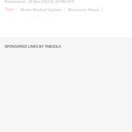
Published at : 28 Nov 2024 01:28 PM (IST)
Tags :
Share Market Update
Business News
LIC News
LIC Share Price
SPONSORED LINKS BY TABOOLA