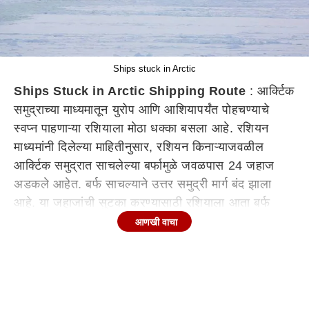
Ships stuck in Arctic
Ships Stuck in Arctic Shipping Route
: आर्क्टिक
समुद्राच्या माध्यमातून युरोप आणि आशियापर्यंत पोहचण्याचे
स्वप्न पाहणाऱ्या रशियाला मोठा धक्का बसला आहे. रशियन
माध्यमांनी दिलेल्या माहितीनुसार, रशियन किनाऱ्याजवळील
आर्क्टिक समुद्रात साचलेल्या बर्फामुळे जवळपास 24 जहाज
अडकले आहेत. बर्फ साचल्याने उत्तर समुद्री मार्ग बंद झाला
आहे. या जहाजांची सुटका करण्यासाठी रशियाला आता बर्फ
फोडणाऱ्या जहाजाला पाठवावे लागले आहे.
आणखी वाचा
रशियाने उत्तर समु्द्र मार्ग सुरू करण्यासाठी मोठ्या प्रमाणावर
निधी खर्च केला आहे. मात्र, बर्फ साचल्यामुळे रशियन
अधिकाऱ्यांचा अंदाज चुकला आहे. हा समुद्र मार्ग संपूर्ण नोव्हेंबर
महिनाभर सुरू राहिल अशी घोषणा रशियन अधिकाऱ्यांनी केली