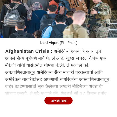
kabul Airport (File Photo)
Afghanistan Crisis :
अमेरिकेनं अफगाणिस्तानातून
आपलं सैन्य पूर्णपणे मागे घेतलं आहे. यूएस जनरल केनेथ एफ
मॅकेंजी यांनी यासंदर्भात घोषणा केली. ते म्हणाले की,
अफगाणिस्तानातून अमेरिकन सैन्य माघारी परतल्याची आणि
अमेरिकन नागरिकांसह अफगाणी नागरिकांना अफगाणिस्तानातून
बाहेर काढण्यासाठी सुरु केलेल्या लष्करी मोहिमेच्या शेवटाची
घोषणा करतो. ते पुढे म्हणाले की, शेवटचं सी-17 विमान हमीद
करझई आंतरराष्ट्रीय विमानतळावरुन दुपारी 3 वाजून 29
आणखी वाचा
मिनिटांनी रवाना करण्यात आलं.