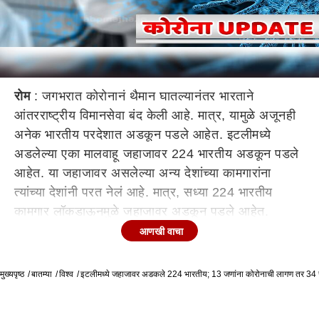
रोम
: जगभरात कोरोनानं थैमान घातल्यानंतर भारताने
आंतरराष्ट्रीय विमानसेवा बंद केली आहे. मात्र, यामुळे अजूनही
अनेक भारतीय परदेशात अडकून पडले आहेत. इटलीमध्ये
अडलेल्या एका मालवाहू जहाजावर 224 भारतीय अडकून पडले
आहेत. या जहाजावर असलेल्या अन्य देशांच्या कामगारांना
त्यांच्या देशांनी परत नेलं आहे. मात्र, सध्या 224 भारतीय
कामगार लॉकडाऊनमुळे जहाजावर अडकून पडले आहेत.
धक्कादायक बाब म्हणजे जहाजावरील 13 जणांना कोरोनाची
आणखी वाचा
लागण झाली असून 34 जण संशयित आहेत.
खासगी प्रयोगशाळांमध्येही कोरोनाच्या टेस्ट मोफत करा, सुप्रीम
मुख्यपृष्ठ
बातम्या
विश्व
इटलीमध्ये जहाजावर अडकले 224 भारतीय; 13 जणांना कोरोनाची लागण तर 34
कोर्टाचे आदेश