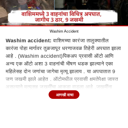
Washim Accident
Washim accident:
वाशिमच्या कारंजा तालुक्यातील
कारंजा पोहा मार्गावर तुळजापूर धरणाजवळ तिहेरी अपघात झाला
आहे . (Washim accident)पिकअप प्रवासी ऑटो आणि
अन्य एक ऑटो अशा 3 वाहनांची भीषण धडक झाल्याने एका
महिलेसह दोन जणांचा जागेचा मृत्यू झालाय . या अपघातात 9
जण जखमी झाले आहेत . ऑटोमधील प्रवासी क्षमतेपेक्षा जास्त
असल्याने मृत्यूसह जखमींचा आकडा वाढला आहे .जखमींना
कारंजा ग्रामीण रुग्णालयात उपचारासाठी दाखल करण्यात आले
आणखी वाचा
आहे . भरधाव वेगात जाणाऱ्या पिकअपने विरुद्ध दिशेने जाणाऱ्या
प्रवाशी ऑटोला समोरून जोरदार धडक दिली. या प्रवाशी
ऑटोच्या मागून मालवाहतूक करणारी ऑटोही येत होती.
पिकअपची या ऑटोलाही धडक बसली. या भीषण धडकेत