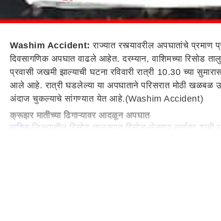
Washim Accident:
राज्यात रस्त्यावरील अपघातांचे प्रमाण 
दिवसागणिक अपघात वाढले आहेत. दरम्यान, वाशिमच्या रिसोड तालुक
प्रवासी जखमी झाल्याची घटना रविवारी रात्री 10.30 च्या सुमार
आले आहे. रात्री घडलेल्या या अपघाताने परिसरात मोठी खळबळ उडाल
अंदाज चुकल्याचे सांगण्यात येत आहे.(Washim Accident)
क्रूझर मातीच्या ढिगाऱ्यावर आदळून अपघात
वाशिम
जिल्ह्यातील रिसोड तालुक्यात रिसोड-सेनगाव मार्गावर शाही
चालवणाऱ्या चालकाचा अंदाज चुकल्याने गाडी मातीच्या ढिगाऱ्या
कार्य सुरू करून जखमींना रुग्णालयात पोहोचवले. प्राथमिक उपचारा
वाहनचालकांना अनेक अडचणींचा सामना करावा लागत आहे. अशा परि
पोलीस भरती करणाऱ्या तरुणांचा दु:खद अंत
बीड
-परळी महामार्गावर रविवारी सकाळच्या सुमारास एसटी बसने व्याय
नेहमीप्रमाणे पहाटे व्यायाम करण्यासाठी जात होते. मागून भरधा