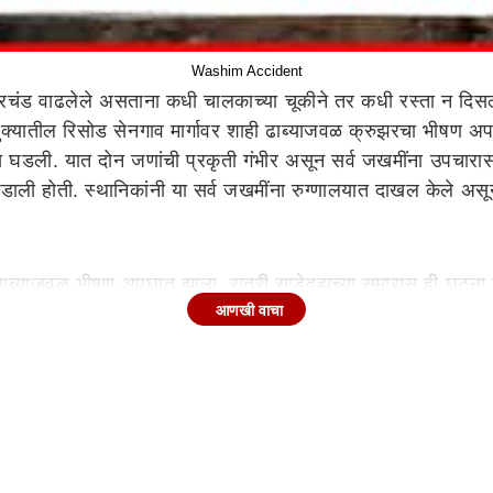
Washim Accident
प्रचंड वाढलेले असताना कधी चालकाच्या चूकीने तर कधी रस्ता न दिसल्यान
्यातील रिसोड सेनगाव मार्गावर शाही ढाब्याजवळ क्रुझरचा भीषण अपघ
ास घडली. यात दोन जणांची प्रकृती गंभीर असून सर्व जखमींना उपचारा
ी होती. स्थानिकांनी या सर्व जखमींना रुग्णालयात दाखल केले असून 
 धाब्याजवळ भीषण अपघात झाला. रात्री साडेदहाच्या सुमारास ही घटना 
आणखी वाचा
ला धडकली. या अपघातात 19 प्रवासी जखमी झाले आहेत. अपघातानंतर 
साठी सर्व जखमींना रिसोड ग्रामीण रुग्णालयात हलवण्यात आले आहे. रिस
स्थितीत अपघात टाळण्यासाठी प्रशासनाने योग्य ती खबरदारी घेण्य
ामासाठी गेलेल्या तीन तरुणांना उडवले. पोलीस भरतीची तयारी करणाऱ्या
व वेगात येणाऱ्या एसटी बसने तरुणांना जोरदार धडक दिली. बीड जवळी