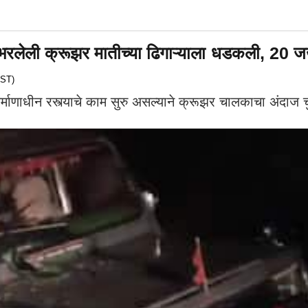
 भरलेली क्रूझर मातीच्या ढिगाऱ्याला धडकली, 20 ज
IST)
्माणाधीन रस्त्याचे काम सुरु असल्याने क्रूझर चालकाचा अंदाज चु