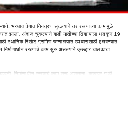
े, भरधाव वेगात नियंत्रण सुटल्याने तर रस्त्याच्या कामांमुळे
ात झाला. अंदाज चुकल्याने गाडी मातीच्या ढिगाऱ्याला धडकून 19
साठी स्थानिक रिसोड ग्रामिण रुग्णालयात उपचारासाठी हलवण्यात
निर्माणाधीन रस्त्याचे काम सुरु असल्याने क्रूझर चालकाचा
घडली. निर्माणाधीन रस्त्याचे काम सुरू असताना, क्रूझर गाडी
घटनास्थळी एकच गोंधळ उडाला होता. स्थानिकांनी तातडीने मदत
ोड-सेनगाव मार्गावर सुरू असलेल्या रस्त्याच्या कामामुळे
ाची गरज व्यक्त केली जात आहे.
 या तिनही तरुणांचा या घटनेमध्ये मृत्यू झाला आहे. हे तरुण
ल घोडका राजुरी येथील पोलीस भरतीचा सराव करताना 5 जणांना