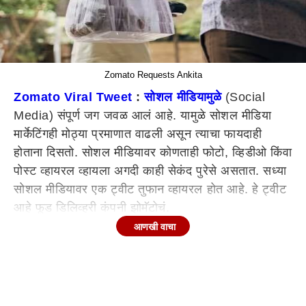
Zomato Requests Ankita
Zomato Viral Tweet
:
सोशल मीडियामुळे
(Social
Media) संपूर्ण जग जवळ आलं आहे. यामुळे सोशल मीडिया
मार्केटिंगही मोठ्या प्रमाणात वाढली असून त्याचा फायदाही
होताना दिसतो. सोशल मीडियावर कोणताही फोटो, व्हिडीओ किंवा
पोस्ट व्हायरल व्हायला अगदी काही सेकंद पुरेसे असतात. सध्या
सोशल मीडियावर एक ट्वीट तुफान व्हायरल होत आहे. हे ट्वीट
आहे फूड डिलिव्हरी कंपनी झोमॅटोचं.
आणखी वाचा
एक्स-बॉयफ्रेंडला त्रास देण्यासाठी झोमॅटोचा वापर
एका तरुणीने झोमॅटोचा वापर करुन एक्स-बॉयफ्रेंडला त्रास
द्यायचं ठरवलं. त्यावर झोमॅटोनं तरुणीला आवाहन करत ट्वीट
केलं. त्यामुळे ही पोस्ट प्रचंड व्हायरल होत असून त्यावर विविध
प्रतिक्रियाची उमटल्या आहेत. झोमॅटोने भोपाळमधील