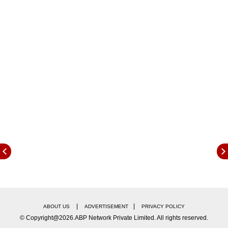
अंकितासाठी केलेलं हे खास ट्वीट सध्या चर्चेचा विषय बनला
आहे.
|
|
ABOUT US
ADVERTISEMENT
PRIVACY POLICY
© Copyright@2026.ABP Network Private Limited. All rights reserved.