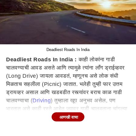
Deadliest Roads In India
Deadliest Roads In India :
काही लोकांना गाडी
चालवण्याची आवड असते आणि त्यामुळे त्यांना लाँग ड्राईव्हवर
(Long Drive) जायला आवडतं, म्हणूनच असे लोक संधी
मिळताच सहलीला (Picnic) जातात. भलेही तुम्ही फार उत्तम
ड्रायव्हर असाल आणि खडबडीत रस्त्यांवर बराच काळ गाडी
चालवण्याचा (
Driving
) तुम्हाला खूप अनुभव असेल, पण
भारतात असे काही रस्ते आहेत ज्यावर गाडी चालवताना चांगल्या
चांगल्या ड्रायव्हरला देखील घाम फुटतो. हे रस्ते इतके
आणखी वाचा
धोकादायक आहेत की त्यावरुन गाडी चालवताना चूक करुन
अजिबात चालत नाही, कारण या रस्त्यावरुन गाडी चावलताना