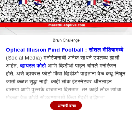
Brain Challenge
Optical Illusion Find Football
:
सोशल मीडियामध्ये
(Social Media) मनोरंजनाची अनेक साधने उपलब्ध झाली
आहेत.
व्हायरल फोटो
आणि व्हिडीओ पाहून चांगले मनोरंजन
होते. असे व्हायरल फोटो किंवा व्हिडीओ पाहताना वेळ कधू निघून
जातो कळत सुद्धा नाही. काही लोक इंटरनेटवर ऑनलाइन
बातम्या आणि पुस्तके वाचताना दिसतात. तर काही लोक त्यांचा
मोकळा वेळ कोडी सोडवण्यामध्ये किंवा मेंदूची बुद्धिमत्ता
वाढवणाऱ्या खेळांमध्ये घालवतात.
आणखी वाचा
तुमची बुद्धिमत्ता म्हणजे IQ तपासण्यासाठी इंटरनेटवर काही साधे
आणि सोपे चँलेज व्हायरल होत असतात. तुम्हीही हे चॅलेंज