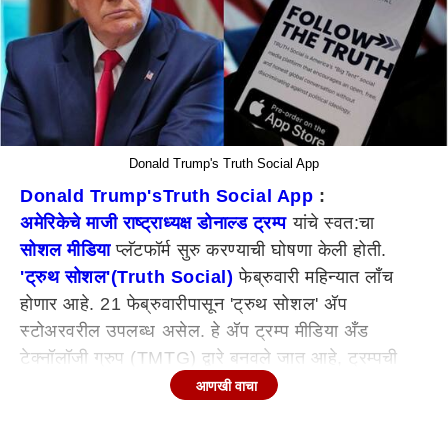
Donald Trump's Truth Social App
Donald Trump's
Truth Social App
:
अमेरिकेचे माजी राष्ट्राध्यक्ष डोनाल्ड ट्रम्प
यांचे स्वत:चा
सोशल मीडिया
प्लॅटफॉर्म सुरु करण्याची घोषणा केली होती.
'ट्रुथ सोशल'
(Truth Social)
फेब्रुवारी महिन्यात लाँच
होणार आहे. 21 फेब्रुवारीपासून 'ट्रुथ सोशल' अ‍ॅप
स्टोअरवरील उपलब्ध असेल. हे अ‍ॅप ट्रम्प मीडिया अँड
टेक्नॉलॉजी ग्रुप (TMTG) द्वारे बनवले जात आहे, ट्रम्पची
नवीन मीडिया कंपनी यूएसचे माजी रिपब्लिकन डेव्हिन नुनेस
आणखी वाचा
यांच्या नेतृत्वाखाली आहे.