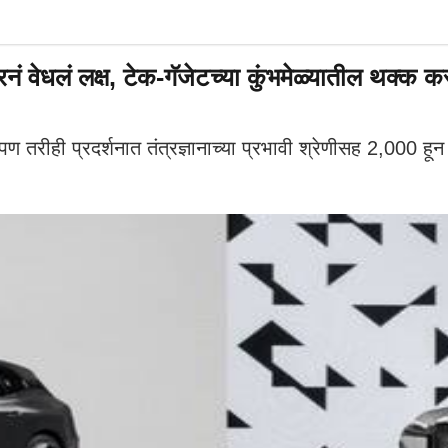
ेधलं लक्ष, टेक-गॅजेटच्या कुंभमेळ्यातील थक्क कर
ही प्रदर्शनात तंत्रज्ञानाच्या प्रभावी श्रेणीसह 2,000 हून अ