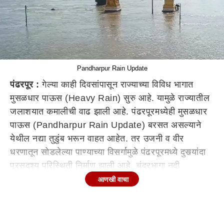
Pandharpur Rain Update
पंढरपूर :
गेल्या काही दिवसांपासून राज्याच्या विविध भागात
मुसळधार पाऊस (Heavy Rain) सुरु आहे. यामुळे राज्यातील
जलाशयात कमालीची वाढ झाली आहे. पंढरपूरमध्येही मुसळधार
पाऊस (Pandharpur Rain Update) बरसत असल्याने
येथील नद्या तुडुंब भरून वाहत आहेत. तर उजनी व वीर
धरणातून सोडलेल्या पाण्याच्या विसर्गामुळे पंढरपूरमध्ये दुसर्‍यांदा
पूरसदृश्य परिस्थिती निर्माण झाली आहे. चंद्रभागा नदी
(Chandrabhaga River) इशारा पातळीवर वाहत असल्याने
आणखी वाचा
नदीकाठच्या सुमारे चाळीस कुटुंबांना सुरक्षितस्थळी हलविण्यात
आले आहे.