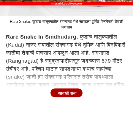
Rare Snake: कुडाळ तालुक्यातील रांगणागड येथे सापडला दुर्मिळ बिनविषारी शेवाळी
पाणसाप
Rare Snake In Sindhudurg
: कुडाळ तालुक्यातील
(Kudal) नारुर गावातील रांगणागड येथे दुर्मिळ आणि बिनविषारी
जातीचा शेवाळी पाणसाप आढळून आला आहे. रांगणागड
(Rangnagad) हे समुद्रसपाटीपासून जवळपास 679 मीटर
उंचीवर आहे. पश्चिम घाटात सापडणाऱ्या बऱ्याच सापांच्या
(snake) जाती ह्या रांगणागड परिसरात तसेच पायथ्याला
असलेल्या नारूर गावात आढळून येतात, त्यात अजून एक दुर्मिळ
बिनविषारी साप ऑलिव्ह फॉरेस्ट स्नेक (रॅबडॉप्स एक्वाटिकस)
आणखी वाचा
म्हणजेच शेवाळी पाणसापाची समुद्री सपाटी पासुन 217 मीटर
उंचीवर संशोधकांमार्फत प्रथमच नोंद करण्यात आली आहे.
प्राणी मित्र अनिल गावडे, वन्यजीव अभ्यासक गौतम कदम,
वैभव अमृस्कर , दिवाकर बांबार्डेकर, प्रसाद गावडे, ओमकार