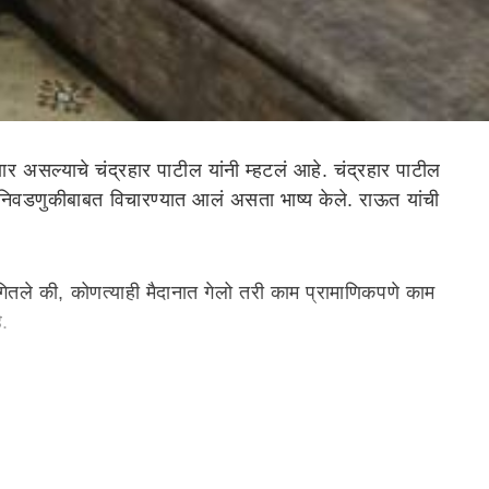
असल्याचे चंद्रहार पाटील यांनी म्हटलं आहे. चंद्रहार पाटील
भा निवडणुकीबाबत विचारण्यात आलं असता भाष्य केले. राऊत यांची
ंगितले की, कोणत्याही मैदानात गेलो तरी काम प्रामाणिकपणे काम
े.
ूण पराभव झाला होता. संजय पाटील यांच्यासह तीन पाटलांच्या
न, असेही चंद्रहार पाटील यांनी सांगितले.
पण, स्वाभिमान निष्ठा याबाबत योग्य वेळी मार्गदर्शन केलं आणि