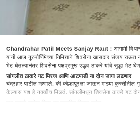
Chandrahar Patil Meets Sanjay Raut :
आगामी विधानस
यांनी आज गुरुपौर्णिमेच्या निमित्ताने शिवसेना खासदार संजय राऊ
भेट घेतल्यानंतर शिवसेना पक्षप्रमुख उद्धव ठाकरे यांचे सुद्धा भेट घ
सांगलीत ठाकरे गट मिरज आणि आटपाडी या दोन जागा लढणार
चंद्रहार पाटील म्हणाले, की कोल्हापूरला जाऊन माझ्या कुस्तीतील 
केल्यास यश हे नक्कीच मिळतं. सांगलीमधून शिवसेना ठाकरे गट
जर पक्षाने आदेश दिला तर नक्कीच विचार करेन
लोकसभा निवडणुकीमध्ये चंद्रहार पाटील यांनी
सांगली
मधून ठाकरे ग
लढतीत ते तिसऱ्या क्रमांकावर फेकले गेले होते. दरम्यान, आगामी
बाळासाहेब गुरु म्हणून फोटो लावू नये
दरम्यान, आज गुरुपौर्णिमेवरून शिंदे गटाला संजय राऊत यांनी टोला