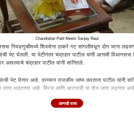
Chandrahar Patil Meets Sanjay Raut
भा निवडणुकीमध्ये शिवसेना ठाकरे गट सांगलीमधून दोन जागा लढवणार 
त यांची भेट घेतली. या भेटीनंतर चंद्रहार पाटील यांनी आगामी विधानस
ेणार असल्याचे चंद्रहार पाटील यांनी सांगितले.
गुरूंची भेट घेणार आहे. दरम्यान राजकीय भाष्य करताना पाटील यांनी सा
 दोन जागा लढवणार आहे. मिरज आणि आटपाडी या दोन जागा लढणार आह
आणखी वाचा
टाकडून निवडणूक लढवली होती. मात्र त्यांचा विशाल पाटलांसमोर दार
 विधानसभा निवडणुकीसाठी जर पक्षाने आदेश दिला तर नक्कीच विचार करे
 लगावला. ते म्हणाले की, एक गुरु आयुष्यात असायला हवा. आम्हाला शहाण