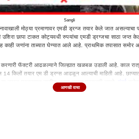
Sangli
ाखाली मोठ्या प्रमाणावर एमडी ड्रग्ज तयार केले जात असल्याचा पर्
री उशिरा छापा टाकत कोट्यवधी रुपयांचा एमडी ड्रग्जचा साठा जप्त 
 काही जणांना ताब्यात घेण्यात आले आहे. प्राथमिक तपासात समोर
ज करणारी फॅक्टरी आढळल्याने जिल्ह्यात खळबळ उडाली आहे. काल रात्
ल 14 किलों तयार एम डी ड्रग्स आढळून आल्याची माहिती आहे. छाप्यात ए
 या ड्रग्ज प्रकरणात सामील असून ड्रग्ज प्रकरणी त्याचे
मुंबई
कनेक्
आणखी वाचा
ू आहे.लवकरच सांगली पोलीस या कारवाईबाबत पत्रकार परिषद घेऊन मा
णाऱ्या एका गुप्त कारखान्यावर सांगली स्थानिक गुन्हे शाखेने (एलस
्ज तयार केले जात होते. एलसीबीच्या पथकाने रात्री उशिरा छापा टाक
ला 'एमडीMA' म्हणूनही ओळखले जाते. हे ड्रग अत्यंत हानिकारक नशेचा
ाणी एमडी ड्रग्ज बनवले जात होते.