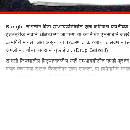
Sangli:
सांगलीत विटा एमआयडीसीतील एका केमिकल कंपनीच्या नाव
इंडस्ट्रीज नावाने ओळखल्या जाणाऱ्या या कंपनीवर एलसीबीने रात्
कामगिरी मानली जात असून, या प्रकरणात कारखाना चालवणाऱ्यासह
अमली पदार्थांचा व्यवसाय सुरू होता. (Drug Seized)
सांगली जिल्ह्यातील विट्याजवळील कार्वे एमआयडीसीत एमडी ड्रग्
तयार करणाऱ्या ड्रग्ज फॅक्टरीवर छापा टाकला. या छापेमारीत तब्ब
जप्त करण्यात आला आहे. विट्यातील एक स्थानिक सराईत गुन्हेगार
कारवाईनंतर पंचनामा आणि गुन्हा दाखल करण्याची प्रक्रिया सुर
नक्की काय कारवाई झाली?
सांगली जिल्ह्यातील विटा एमआयडीसी परिसरात एमडी ड्रग्ज तयार कर
कंपनी असल्याचे भासवत या ठिकाणी कोट्यवधी रुपयांचे एमडी ड्रग
व्यक्तीसह काही जणांना ताब्यात घेतले आहे. एमडी ड्रग्ज, ज्या
इंडस्ट्रीज नावाने केमिकल कंपनी सुरू केली होती, मात्र त्या ठिक