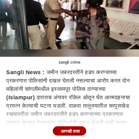
sangli crime
Sangli News :
जमीन जबरदस्तीने हडप करण्याच्या
प्रकरणात पोलिसांनी दखल घेतली नसल्याचा आरोप करत दोन
महिलांनी सांगलीमधील इस्लामपूर पोलिस ठाण्याच्या
(Islampur)
दारातच अंगावर रॉकेल ओतून घेत आत्मदहनाचा
प्रयत्न केल्याची घटना घडली. वाळवा तालुक्यातील कापुसखेड
रस्त्यावरील जमीन जबरदस्तीने हडप करण्याच्या प्रकरणात
तक्रार देण्यात गेल्यानंतर पोलिसांनी दखल घेतली नाही म्हणून
दोघी नणंद-भावजयीचा पोलिस स्टेशनमध्ये आत्मदहनाचा प्रयत्न
आणखी वाचा