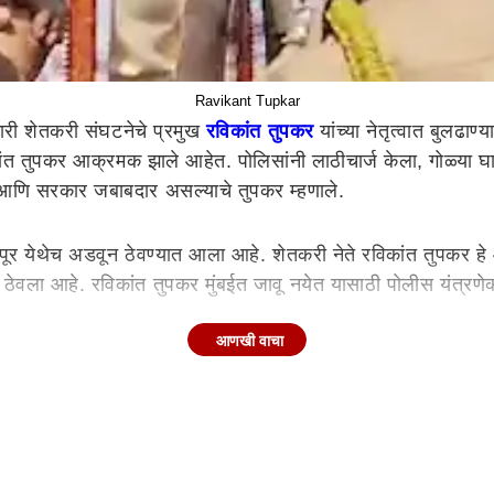
Ravikant Tupkar
ीकारी शेतकरी संघटनेचे प्रमुख
रविकांत तुपकर
यांच्या नेतृत्वात बुलढाण्य
विकांत तुपकर आक्रमक झाले आहेत. पोलिसांनी लाठीचार्ज केला, गोळ्या
ीस आणि सरकार जबाबदार असल्याचे तुपकर म्हणाले.
ालापूर येथेच अडवून ठेवण्यात आला आहे. शेतकरी नेते रविकांत तुपकर 
ून ठेवला आहे. रविकांत तुपकर मुंबईत जावू नयेत यासाठी पोलीस यंत्र
आणखी वाचा
ूर्ण सातबारा कोरा करावा, कापूस व सोयाबीन प्रति क्विंटल तीन हजार रु
ठी शेतीला कंपाऊंड, कल्याण रेल्वे मार्गामुळे विस्थापित होत असलेल
ासन दिलं होतं
अथवा सत्याग्रह करण्याचा अधिकार आहे. सरकारने निवडणुकीपूर्वी शेत