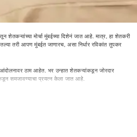
ातून शेतकऱ्यांच्या मोर्चा मुंबईच्या दिशेनं जात आहे. मात्र, हा शेतकरी
 घातल्या तरी आपण मुंबईत जाणारच, असा निर्धार रविकांत तुपकर
हे आंदोलनावर ठाम आहेत. भर उन्हात शेतकऱ्यांकडून जोरदार
णेकडून समजावण्याचा प्रयत्न केला जात आहे.
पये भाव फरक द्यावा, कांदा,दूध व धान उत्पादकांना अनुदान द्यावे,
्या झोपडपट्टी धारकांचे पुनर्वसन करावे, अशा मागण्या
पुणे
येथील
कऱ्यांचा सातबारा कोरा करू असे आश्वासन दिले होते. सत्तेवर