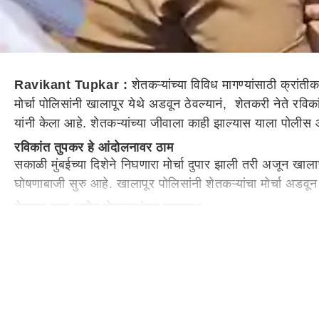
Ravikant Tupkar :
शेतकऱ्यांच्या विविध मागण्यांसाठी क्रांत
मोर्चा पोलिसांनी खालापूर येथे अडवून ठेवल्यानं, शेतकरी नेते र
यांनी केला आहे. शेतकऱ्यांच्या जीवाला काही झाल्यास याला पोल
रविकांत तुपकर हे आंदोलनावर ठाम
सकाळी मुंबईच्या दिशेने निघणारा मोर्चा दुपार झाली तरी अजून ख
घोषणाबाजी सुरु आहे. खालापूर पोलिसांनी शेतकऱ्यांचा मोर्चा अडव
नेमक्या काय आहेत शेतकऱ्यांच्या मागण्या?
सरकारने निवडणुकीपूर्वी दिलेल्या आश्वासना नुसार, शेतकऱ्यांचा संप
ऊसाला एकरकमी एफआरपी, जंगली जनावरांच्या त्रासापासून वाचण्यासा
संघटनेच्या बैठकीत केल्या होत्या.
सरकारने निवडणुकीपूर्वी शेतकऱ्यांचा सातबारा कोरा करण्याचं आश्व
भारतीय संविधानाने आम्हाला लोकशाही व सनदशीर मार्गाने आंदोलन 