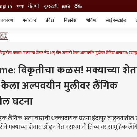
nglish
বাংলা
ਪੰਜਾਬੀ
ગુજરાતી
நாடு
దేశం
ाजकारण
मनोरंजन
क्रीडा
बिझनेस
भविष्य
लाईफस्टाईल
स्टाईल
क्राईम
व्यापार-उद्योग
ट्रेडिंग
ऑटो
तीचा कळस! मक्याच्या शेतात नेलं अन् तीन जणांनी केला अल्पवयीन मुलीवर लैंगिक अत्याचार; इंदाप
me: विकृतीचा कळस! मक्याच्या शेत
ी केला अल्पवयीन मुलीवर लैंगिक
धील घटना
ूहिक लैंगिक अत्याचाराची धक्कादायक घटना इंदापूर तालुक्यातील
े मक्याच्या शेतात ओढून नेत नराधमांनी तिच्यावर सामूहिक लैं