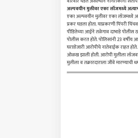
वारंवार घडत असल्यानं नागरीकांनी संताप 
टॉप
हॅलो गेस्ट
अल्पवयीन मुलीवर एका लॉजमध्ये अत्या
एका अल्पवयीन मुलीवर एका लॉजमध्ये अत्
राजक
आमच्यासोबत जाहिरात करा
प्रकर घडला होता. याप्रकरणी पिंपरी चि
प्रायव्हसी पॉलिसी
पीडितेच्या आईने तळेगाव दाभाडे पोलीस ठ
संपर्क साधा
पोलीस करत होते. पोलिसांनी 23 वर्षीय 
घराशेजारी आरोपीचे नातेवाईक राहत होते. त
करिअर
जॉब 
ओळख झाली होती. आरोपी मुलीला लॉजवर घे
फीडबॅक
हिलेग
मुलीला व तक्रारदाराला जीवे मारण्याची 
आमच्याबद्दल
भाजप
भारत
ट्विट 
जनते
प्रश
LOGIN
उमेद
यांच
दावा