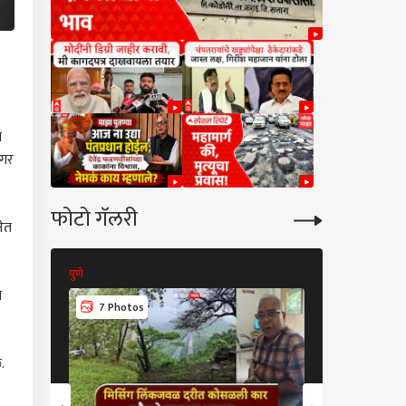
त
नगर
फोटो गॅलरी
नेत
पुणे
पुणे
ा
7 Photos
9 Photos
.