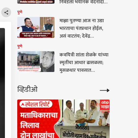
निवडला भयानक वेदनादायी
मार्ग, विषारी सोडियम
पुणे
नायट्रेटचा धूर फुफ्फुसात
माझा पुतण्या आज ना उद्या
गेला अन्....
भारताचा पंतप्रधान होईल,
असं वाटतंय; देवेंद्र
फडणवीसांच्या काकांच्या त्या
पुणे
विधानाची जोरदार चर्चा
कवयित्री शांता शेळके यांच्या
स्मृतींचा आधार ढासळला;
मुसळधार पावसात
मंचरमधील ऐतिहासिक
वाड्याचा भाग कोसळला
व्हिडीओ