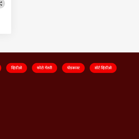
व्हिडीओ
फोटो गॅलरी
पॉडकास्ट
शॉर्ट व्हिडीओ