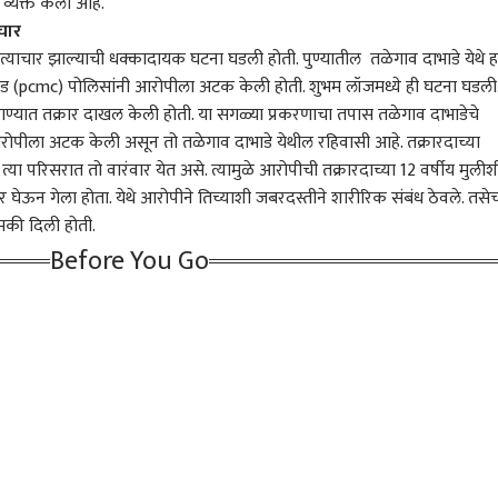
व्यक्त केला आहे.
 आर्टिकल
टॉप रील्स
चार
याचार झाल्याची धक्कादायक घटना घडली होती. पुण्यातील तळेगाव दाभाडे येथे ह
ारण
पुणे
राजकारण
व्याप
ंचवड (pcmc) पोलिसांनी आरोपीला अटक केली होती. शुभम लॉजमध्ये ही घटना घडली
ाण्यात तक्रार दाखल केली होती. या सगळ्या प्रकरणाचा तपास तळेगाव दाभाडेचे
आरोपीला अटक केली असून तो तळेगाव दाभाडे येथील रहिवासी आहे. तक्रारदाच्या
्या परिसरात तो वारंवार येत असे. त्यामुळे आरोपीची तक्रारदाच्या 12 वर्षीय मुलीश
नहीं मिलेगा, तो सिंहासन
पुण्यातील चाकण MIDC मध्ये
बिहारमध्ये भाजपचा राष्ट्रीय
निफ्
ऊन गेला होता. येथे आरोपीने तिच्याशी जबरदस्तीने शारीरिक संबंध ठेवले. तसे
ा। प्रशांत किशोरांचा
रस्त्यांचा आणखी एक बळी,
अध्यक्षांच्या मतदारसंघात
उच्च
धमकी दिली होती.
वर विजय, राहुल गांधींचे
चिखलात दुचाकी फसली;
राजकारण
दारुण पराभव; पृथ्वीराज
ठाणे
वधा
राज
Before You Go
चर्चेत
अपघातात महिला जागीच ठार
चव्हाणांनी सांगितलं
तेज
राज'कारण', पहिली प्रतिक्रिया
ला सत्य माहिती नाही,
'फक्त आमदारकीची नाही, तर
दोन वर्षांपूर्वी लग्न, 2 जुळ्या
मुंब
ांत किशोर हेच भाजपचे
भाजपच्या केंद्रीय नेतृत्वाला
मुली; ठाण्यातील मृत TDRF
भेटी
वार, लालू प्रसाद यादव
संदेश देणारी निवडणूक..' थेट
जवानाच्या कुटुंबीयांचा
कँडी
ी कन्या मीसा भारतींचा
भाजप अध्यक्षांच्या
आक्रोश, ठाणे महापौरांकडून
लागल
बालेकिल्ल्याला भगदाड
आश्वासन
दा
पाडताच बांकीपूरचे बाॅस
प्रशांत किशोर काय काय