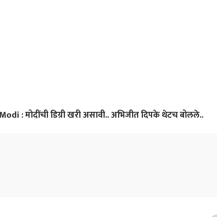
म्हणाले?
i : मोदींची डिग्री खरी असावी.. अभिजीत दिपके थेटच बोलले..