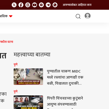
आमच्यासोबत जाहिरात करा
अधिक
शेत-शिवार
भविष्य
ूरमधील घटना
ात
महत्त्वाच्या बातम्या
पुणे
पुण्यातील चाकण MIDC
मध्ये रस्त्यांचा आणखी एक
बळी, चिखलात दुचाकी
फसली; अपघातात महिला
पुणे
 एका
जागीच ठार
पिंपरी चिंचवडच्या कुटुंबाने
गिक
आयुष्य संपवण्यासाठी