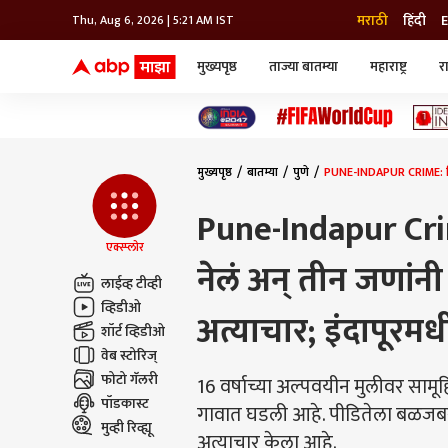
मराठी
हिंदी
E
Thu, Aug 6, 2026 | 5:21 AM IST
मुख्यपृष्ठ
ताज्या बातम्या
महाराष्ट्र
र
बातम्या
जॅाब माझा
लाईफ
भारत
महाराष्ट्र
टेक-गॅजेट
मुंबई
ऑटो
टेलिव्हिजन
विश्व
विश्व
मुख्यपृष्ठ
बातम्या
पुणे
PUNE-INDAPUR CRIME: विकृ
कोल्हापूर
पुणे
Pune-Indapur Cri
नवी मुंबई
अमरावती
एक्स्प्लोर
नेलं अन् तीन जणांन
अहमदनगर
लाईव्ह टीव्ही
अकोला
व्हिडीओ
अत्याचार; इंदापूरम
शॉर्ट व्हिडीओ
वेब स्टोरिज्
फोटो गॅलरी
16 वर्षाच्या अल्पवयीन मुलीवर साम
पॉडकास्ट
गावात घडली आहे. पीडितेला बळजबरीन
मुव्ही रिव्ह्यू
अत्याचार केला आहे.