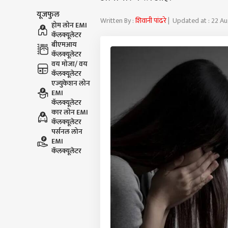
यूजफुल
Written By :
शिवानी पांढरे
| Updated at : 22 Au
होम लोन EMI
कॅलक्यूलेटर
बीएमआय
कॅलक्यूलेटर
वय मोजा/ वय
कॅलक्यूलेटर
एज्युकेशन लोन
EMI
कॅलक्यूलेटर
कार लोन EMI
कॅलक्यूलेटर
पर्सनल लोन
EMI
कॅलक्यूलेटर