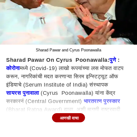
Sharad Pawar and Cyrus Poonawalla
Sharad Pawar On Cyrus Poonawalla:
पुणे
:
कोरोना
मध्ये (Covid-19) लाखो रूपयांच्या लस मोफत वाटप
करून, नागरिकांची मदत करणाऱ्या सिरम इन्स्टिट्यूट ऑफ
इंडियाचे (Serum Institute of India) संस्थापक
सायरस पुनावाला
(Cyrus Poonawalla) यांना केंद्र
सरकारनं (Central Government)
भारतरत्न पुरस्कार
(Bharat Ratna Award) द्यावा, अशी मागणी राष्ट्रवादी
काँग्रेस शरदचंद्र पवार पक्षाचे सर्वेसर्वा
शरद पवार
(Sharad
आणखी वाचा
Pawar) यांनी केली आहे. सायरस पुनावाला यांनी लस निर्मिती
क्षेत्रात केलेल्या कामाचं राष्ट्रवादी काँग्रेस पक्ष-शरदचंद्र पवार