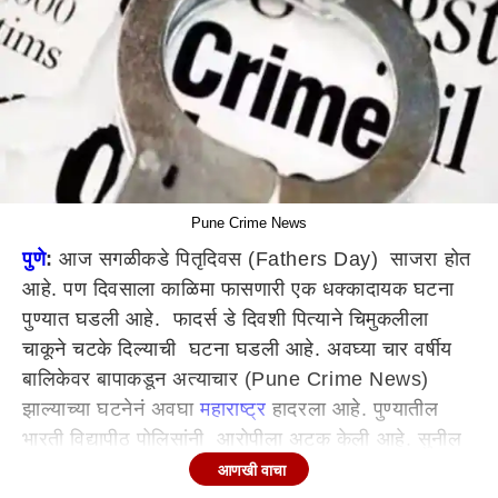
Pune Crime News
पुणे
:
आज सगळीकडे पितृदिवस (Fathers Day) साजरा होत
आहे. पण दिवसाला काळिमा फासणारी एक धक्कादायक घटना
पुण्यात घडली आहे. फादर्स डे दिवशी पित्याने चिमुकलीला
चाकूने चटके दिल्याची घटना घडली आहे. अवघ्या चार वर्षीय
बालिकेवर बापाकडून अत्याचार (Pune Crime News)
झाल्याच्या घटनेनं अवघा
महाराष्ट्र
हादरला आहे. पुण्यातील
भारती विद्यापीठ पोलिसांनी आरोपीला अटक केली आहे. सुनील
चौहान असे अटक केलेल्या आरोपीचे नाव आहे.
आणखी वाचा