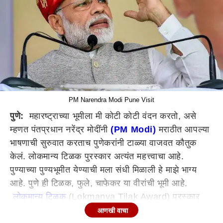
PM Narendra Modi Pune Visit
पुणे:
महारष्ट्राच्या भूमीला मी कोटी कोटी वंदन करतो, असे
म्हणत पंतप्रधान नरेंद्र मोदींनी
(PM Modi)
मराठीत आपल्या
भाषणाची सुरुवात करताच पुणेकरांनी टाळ्या वाजवत कौतुक
केलं. लोकमान्य टिळक पुरस्कार अत्यंत महत्त्वाचा आहे.
पुण्याच्या पुण्यभूमीत येण्याची मला संधी मिळाली हे माझे भाग्य
आहे. पुणे ही टिळक, फुले, चाफेकर या वीरांची भूमी आहे.
लोकमान्य टिळक
(Lokmanya Tilak Award) पुरस्कार
स्विकारताना मला आनंद होत असल्याची भावना यावेळी त्यांनी
आणखी वाचा