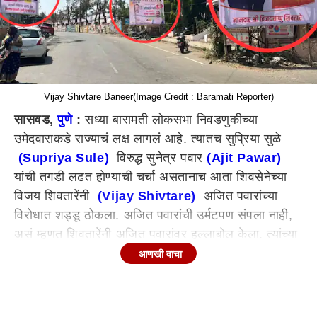
Vijay Shivtare Baneer(Image Credit : Baramati Reporter)
सासवड,
पुणे
:
सध्या बारामती लोकसभा निवडणुकीच्या
उमेदवाराकडे राज्याचं लक्ष लागलं आहे. त्यातच सुप्रिया सुळे
(Supriya Sule)
विरुद्ध सुनेत्र पवार
(Ajit Pawar)
यांची तगडी लढत होण्याची चर्चा असतानाच आता शिवसेनेच्या
विजय शिवतारेंनी
(Vijay Shivtare)
अजित पवारांच्या
विरोधात शड्डू ठोकला. अजित पवारांची उर्मटपण संपला नाही,
असं म्हणत शिवतारेंनी अजित पवारांवर हल्लाबोल केला. त्यांच्या
मी बोलणार नाही, असं ही ते म्हणाले. मात्र हे सगळं पाहून
आणखी वाचा
अजित पवारांनी थेट बारामती मतदार संघात सभांचा धडाकाच
लावला. आज सासवडच्या पालखीतळ मैदानावर अजित पवारांची
जाहीर सभा होत आहे. या सभास्थळाच्या प्रवेशद्वारावरच तीनही