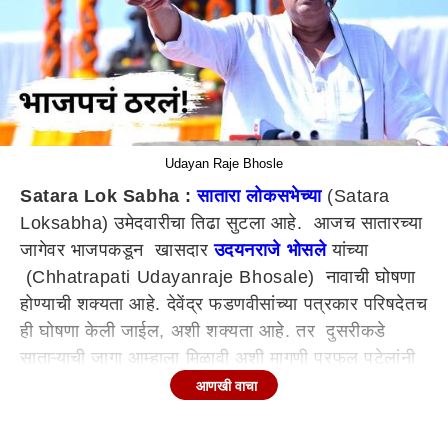
Udayan Raje Bhosle
Satara Lok Sabha :
सातारा लोकसभेच्या
(Satara
Loksabha) उमेदवारीचा तिढा सुटला आहे. आजच सातारच्या
जागेवर भाजपकडून खासदार
उदयनराजे भोसले
यांच्या
(Chhatrapati Udayanraje Bhosale) नावाची घोषणा
होण्याची शक्यता आहे. देवेंद्र फडणवीसांच्या पत्रकार परिषदेतच
ही घोषणा केली जाईल, अशी शक्यता आहे. तर दुसरीकडे
साताऱ्याची जागा आम्हाला मिळावी अशी मागणी प्रफुल पटेलांनी
केलीये.
आणखी वाचा
महायुतीत साताऱ्याच्या जागेवर राष्ट्रवादी काँग्रेसचा दावा