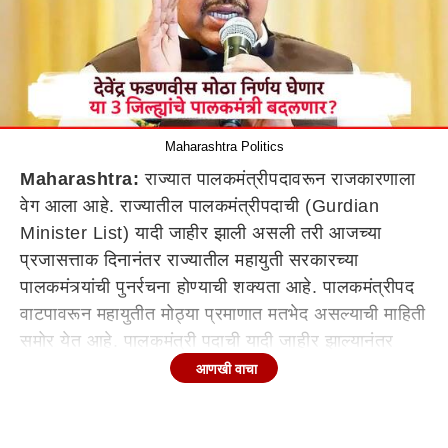
Maharashtra Politics
Maharashtra:
राज्यात पालकमंत्रीपदावरून राजकारणाला
वेग आला आहे. राज्यातील पालकमंत्रीपदाची (Gurdian
Minister List) यादी जाहीर झाली असली तरी आजच्या
प्रजासत्ताक दिनानंतर राज्यातील महायुती सरकारच्या
पालकमंत्र्यांची पुनर्रचना होण्याची शक्यता आहे. पालकमंत्रीपद
वाटपावरून महायुतीत मोठ्या प्रमाणात मतभेद असल्याची माहिती
समोर येत आहे. पालकमंत्री पदाची यादी जाहीर झाल्यानंतर
लगेच दुसऱ्या दिवशी रायगड आणि नाशिकच्या पालकमंत्री पदाला
आणखी वाचा
स्थगिती देण्यात आली होती. रायगडचे पालकमंत्री आदीती
तटकरे आणि नाशिकचे पालकमंत्री गिरीश महाजन होते. तसेच