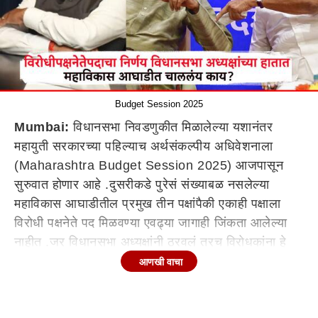
Budget Session 2025
Mumbai:
विधानसभा निवडणुकीत मिळालेल्या यशानंतर
महायुती सरकारच्या पहिल्याच अर्थसंकल्पीय अधिवेशनाला
(Maharashtra Budget Session 2025) आजपासून
सुरुवात होणार आहे .दुसरीकडे पुरेसं संख्याबळ नसलेल्या
महाविकास आघाडीतील प्रमुख तीन पक्षांपैकी एकाही पक्षाला
विरोधी पक्षनेते पद मिळवण्या एवढ्या जागाही जिंकता आलेल्या
नाहीत .जर विधानसभा अध्यक्षांनी ठरवलं तरच विरोधकांना हे
पद मिळू शकतं अशा चर्चा सुरू आहेत . या अधिवेशनात तरी
आणखी वाचा
विधानसभा विरोधी पक्षनेते पद मिळणार का?असा सवाल
उपस्थित होत असताना विरोधी पक्षनेते पदाच्या निवडीसाठी