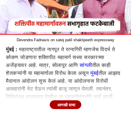
Devendra Fadnavis on satej patil shaktipeeth expressway
मुंबई :
महाराष्ट्रातील नागपूर ते रत्नागिरी म्हणजेच विदर्भ ते
कोकण जोडणारा शक्तिपीठ महामार्ग सध्या सरकारच्या
अजेंड्यावर आहे. मात्र, सोलापूर आणि
सांगली
तील काही
शेतकऱ्यांनी या महामार्गाला विरोध केला असून
मुंबई
तील आझाद
मैदानात आंदोलन सुरू केलं आहे. या आंदोलनास विरोधी
आमदारांनी भेट देऊन त्यांची बाजू जाणून घेतली. त्यानंतर,
विधिमंडळ सभागृहात देखील या महामार्गसंदर्भाने चर्चा झाली.
विरोधी पक्षनेते अंबादास दानवे, आमदार
आणखी वाचा
बंटी पाटील (Satej Patil)
, आमदार जयंत पाटील यांनी
यासंदर्भाने शेतकऱ्यांची बाजू मांडत विरोध दर्शवल्याचे पाहायला
मिळाले. आम्ही शक्तिपीठ महामार्ग आंदोलनाला आता जाऊन भेट