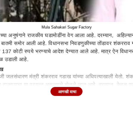
Mula Sahakari Sugar Factory
कीच्या अनुषंगाने राजकीय घडामोडींना वेग आला आहे. दरम्यान, अहिल
बातमी समोर आली आहे. विधानसभा निवडणुकीच्या तोंडावर शंकरर
ला 137 कोटी रुपये भरण्याचे आदेश देण्यात आले आहे. मात्र ऐन व
ळबळ उडाली आहे.
ाख
ी जलसंधारण मंत्री शंकरराव गडाख यांच्या अधिपत्याखाली येतो. शंक
 दबाव टाकण्याचा या प्रयत्न असल्याचे बोलले जात आहे. दरम्यान, केवळ 
आणखी वाचा
यांनी आरोप केला आहे. परिणामी, याविरोधात उच्च न्यायालयात दाद 
 माहिती पुढे आली आहे. तर यापूर्वी सुद्धा संस्था अडचणीत आणण्याचा प
 आयकर खात्याची नोटीस आल्याने जिल्ह्याच्या राजकारणात एकच खळब
ंनी 5 कोटी रूपये पकडले. तर त्यानंतर लगेच दुसऱ्या दिवशी (मंगळवारी