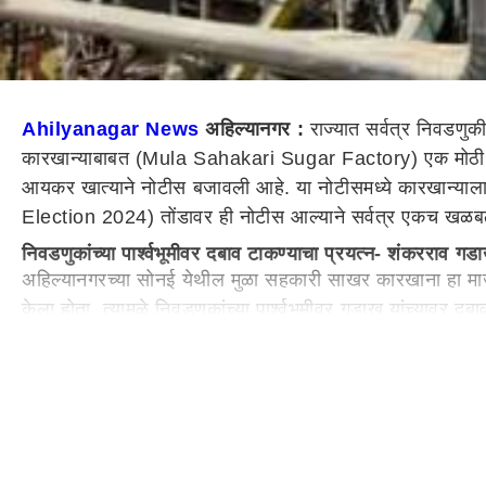
Ahilyanagar News
अहिल्यानगर :
राज्यात सर्वत्र निवडणु
कारखान्याबाबत (Mula Sahakari Sugar Factory) एक मोठी 
आयकर खात्याने नोटीस बजावली आहे. या नोटीसमध्ये कारखान्या
Election 2024) तोंडावर ही नोटीस आल्याने सर्वत्र एकच ख
निवडणुकांच्या पार्श्वभूमीवर दबाव टाकण्याचा प्रयत्न- शंकरराव गड
अहिल्यानगरच्या सोनई येथील मुळा सहकारी साखर कारखाना हा माज
केला होता. त्यामुळे निवडणुकांच्या पार्श्वभूमीवर गडाख यांच्यावर
परिसरात रंगू लागल्या आहेत. तर यामागे राजकरण असल्याचा गडाख 
विरोधात उद्या शंकरराव गडाख कार्यकर्ता मेळावा घेणार असल्याचीही
निवडणुकीच्या तोंडावर शंकरराव गडाखांच्या साखर कारखान्याला
निवडणुकीच्या तोंडावर आयकर खात्याची कारवाई सत्र
पुण्यातील खेड शिवापुर टोल नाक्यावर सोमवारी
पुणे
ग्रामीण पोलिसा