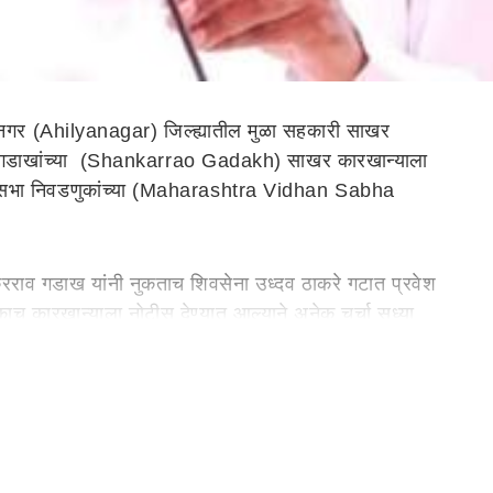
्यानगर (Ahilyanagar) जिल्ह्यातील मुळा सहकारी साखर
ाव गडाखांच्या (Shankarrao Gadakh)
साखर कारखान्याला
िधानसभा निवडणुकांच्या (Maharashtra Vidhan Sabha
रराव गडाख यांनी नुकताच शिवसेना उध्दव ठाकरे गटात प्रवेश
एकाच कारखान्याला नोटीस देण्यात आल्याने अनेक चर्चा सध्या
मागणार असल्याचेही शंकरराव गडाख म्हणाले आहे. या कारवाई
्रयत्न झाला असल्याचेही ते म्हणालेय. मात्र विधानसभा
ळ उडाली आहे.
) निवडणुकीच्या रिंगणात उतरणार असलेल्या इच्छुक उमेदवारांच्या