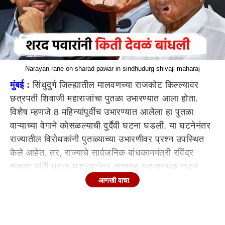
Narayan rane on sharad pawar in sindhudurg shivaji maharaj
मुंबई
:
सिंधुदुर्ग जिल्ह्यातील मालवणच्या राजकोट किल्ल्यावर
छत्रपती शिवाजी महाराजांचा पुतळा उभारण्यात आला होता.
विशेष म्हणजे 8 महिन्यांपूर्वीच उभारण्यात आलेला हा पुतळा
वाऱ्याच्या वेगाने कोसळल्याची दुर्दैवी घटना घडली. या घटनेनंतर
राज्यातील विरोधकांनी पुतळ्याच्या उभारणीवर प्रश्न उपस्थित
केले आहेत. तर, राज्याचे सार्वजनिक बांधकाममंत्री रविंद्र
चव्हाण यांनी घटना घडल्यानंतर तात्काळ घटनास्थळ गाठून
संबंधित ठेकेदारावर गुन्हा दाखल केला आहे. या घटनेनंतर
आणखी वाचा
राज्यभरातून तीव्र संताप व्यक्त होत आहे. तर, विरोधकांनी
सरकारला चांगलंच धारेवर धरलं आहे. कमिशन आणि
टक्केवारीमुळे दर्जेदार काम झालं नसल्याचा आरोप विरोधकांनी