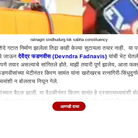
ratnagiri sindhudurg lok sabha constituency
 गटात निर्माण झालेला तिढा काही केल्या सुटायला तयार नाही. या पार्श्
्ये जाऊन
देवेंद्र फडणवीस (Devndra Fadnavis)
यांची भेट घेतली
ूर्णपणे तयार असल्याचे सांगितले होते. माझी तयारी पूर्ण झालेय, आता 
फडणवीसांच्या भेटीनंतर किरण सामंत यांना खरोखरच रत्नागिरी-सिंधुदुर्ग
्यमांशी न बोलताच निघून गेले.
ांच्यात बैठक झाली. या बैठकीनंतर किरण सामंत हे प्रसारमाध्यमांशी ब
न बोलण्याच्या सूचना देण्यात आल्याची माहिती आहे. त्यामुळे किरण सामं
आणखी वाचा
ण सामंत यांनी बैठकीपूर्वीच देवेंद्र फडणवीस यांचा शब्द आपल्यासाठी 
ागल्या आहेत.
नारायण राणे इच्छूक आहेत. मोदी-शाहांनी नारायण राणे यांना पुन्हा र