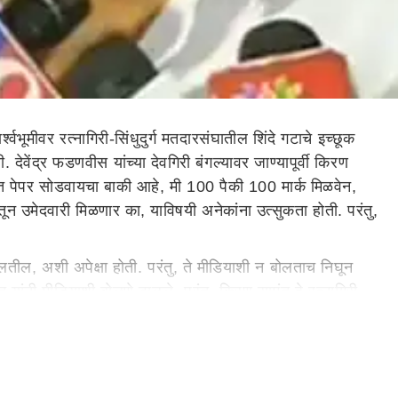
वभूमीवर रत्नागिरी-सिंधुदुर्ग मतदारसंघातील शिंदे गटाचे इच्छूक
. देवेंद्र फडणवीस यांच्या देवगिरी बंगल्यावर जाण्यापूर्वी किरण
फक्त पेपर सोडवायचा बाकी आहे, मी 100 पैकी 100 मार्क मिळवेन,
ातून उमेदवारी मिळणार का, याविषयी अनेकांना उत्सुकता होती. परंतु,
ोलतील, अशी अपेक्षा होती. परंतु, ते मीडियाशी न बोलताच निघून
त यांनी मीडियाशी बोलणे टाळले. परंतु, किरण सामंत हे रत्नागिरी
अंतिम असल्याचे म्हटले होते. त्यामुळे आता देवेंद्र फडणवीस
ाज्यसभेवर न पाठवता त्यांना लोकसभेच्या रिंगणात उतरवायचे ठरवले