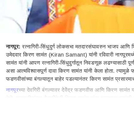
नागपूर:
रत्नागिरी-सिंधुदुर्ग लोकसभा मतदारसंघावरुन भाजप आणि शिंदे
उमेदवार किरण सामंत (Kiran Samant) यांनी रविवारी नागपूरमध
सामंत यांनी आपण रत्नागिरी-सिंधुदुर्गातून निवडणूक लढण्यासाठी प
असा आत्मविश्वासपूर्ण दावा किरण सामंत यांनी केला होता. त्यामुळे 
फडणवीसांच्या बंगल्यातून बाहेर पडल्यानंतर किरण सामंत प्रसारमाध
नागपूर
च्या देवगिरी बंगल्यावर देवेंद्र फडणवीस आणि किरण सामंत य
गेले. फडणवीसांच्या बैठकीवेळी किरण सामंत यांना प्रसारमाध्यमांशी 
सिंधुदुर्ग लोकसभा मतदार संघातून लढण्यावर अजूनही ठाम आहेत. किर
रत्नागिरी-सिंधुदुर्गबाबत काय कौल देतात, याकडे सर्वांच्या नजरा ल
नारायण राणेंचा जोरदार प्रचार
रत्नागिरी-सिंधुदुर्ग लोकसभा मतदारसंघातून लढण्यासाठी भाजपकडून 