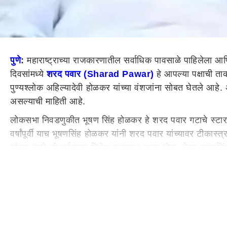
पुणे
:
महाराष्ट्राच्या राजकारणातील सर्वाधिक पावसाळे पाहिलेला आ
दिवसांमध्ये
शरद पवार (Sharad Pawar)
हे आपल्या पक्षाची ताक
पुण्यश्लोक अहिल्यादेवी होळकर यांच्या वंशजांना सोबत घेतले
असल्याची माहिती आहे.
लोकसभा निवडणुकीत भूषण सिंह होळकर हे शरद पवार गटाचे स्टार प्र
वर्षांपूर्वी याच भूषणसिंह होळकर यांनी शरद पवार यांच्यावर टीकास्
यांच्या हस्ते लोकार्पणाला विरोध करण्यात आला होता. तेव्हा भूषण
गटात प्रवेश करणार आहेत. त्यामुळे शरद पवार यांनी आणखी एका वि
कुटुंबीयाचे पारंपरिक विरोधक असलेल्या काकडे कुटुंबीयांची भेट घ
धैर्यशील मोहिते पाटील यांचा शरद पवार गटात प्रवेश
गेल्या काही दिवसांपासून
महाराष्ट्र
ातील राजकारणाचे केंद्रस्थान ठ
मोहिते-पाटील घराण्याकडून जोरदार शक्तीप्रदर्शन करण्यात आले. मो