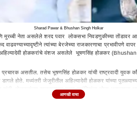
Sharad Pawar & Bhushan Singh Holkar
णि मुरब्बी नेता असलेले शरद पवार लोकसभा निवडणुकीच्या तोंडावर आप
द वाढवण्याच्यादृष्टीने त्यांच्या बेरजेच्या राजकारणाचा प्रभावीपणे 
 आहे. अहिल्यादेवी होळकरांचे वंशज असलेले भूषणसिंह होळकर (Bhu
चारक असतील. तसेच भूषणसिंह होळकर यांची राष्ट्रवादी युवक काँग्रे
त्र डागले होते. मध्यंतरी जेजुरीतील अहिल्यादेवी होळकर यांच्या पुतळ्य
सिंह यांनी, होळकरांच्या सातबाऱ्यावर पवार कुटुंबियांचा डोळा असल्या
आणखी वाचा
रोधकाला स्वत:च्या बाजूने वळवण्यात यश मिळवले आहे. यापूर्वी शरद 
ेऊन राजकीय शत्रुत्त्वाला तिलांजली दिली होती.
रत असलेल्या माढा लोकसभा मतदारसंघात भाजपचे नेते धैर्यशील मोहिते 
हिते-पाटील घराणे पु्न्हा शरद पवार यांच्यासोबत आल्याने राष्ट्रवाद