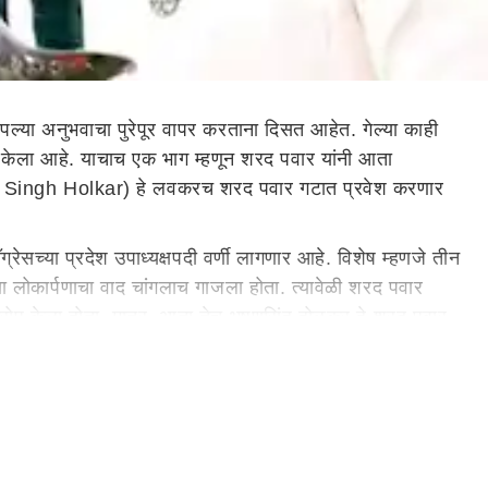
ल्या अनुभवाचा पुरेपूर वापर करताना दिसत आहेत. गेल्या काही
वापर केला आहे. याचाच एक भाग म्हणून शरद पवार यांनी आता
shan Singh Holkar) हे लवकरच शरद पवार गटात प्रवेश करणार
सच्या प्रदेश उपाध्यक्षपदी वर्णी लागणार आहे. विशेष म्हणजे तीन
ाच्या लोकार्पणाचा वाद चांगलाच गाजला होता. त्यावेळी शरद पवार
चा आरोप केला होता. मात्र, आता तेच भूषणसिंह होळकर हे शरद पवार
पवार यांनी चंद्रराव तावरे, अनंत थोपटे आणि बारामतीमधील पवार
पाटील यांनी रविवारी शरद पवार गटात प्रवेश केला. यानिमित्ताने
ीची माढा आणि
सोलापूर
च्या राजकारणातील ताकद आणखीन वाढणार