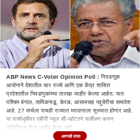
ABP News C-Voter Opinion Poll :
निवडणूक
आयोगाने देशातील चार राज्ये आणि एक केंद्र शासित
प्रदेशातील निवडणुकांच्या तारखा जाहीर केल्या आहेत. यात
पश्चिम बंगाल, तामिळनाडू, केरळ, आसामसह पद्दुचेरीचा समावेश
आहे. 27 मार्चला पाचही राज्यात मतदानाला सुरुवात होणार आहे.
या पार्श्वभूमीवर एबीपी न्यूज सी-व्होटरने सर्व्हेक्षण करुन
ओपिनियन पोल जाहीर केला आहे.
आणखी वाचा
140 जागांच्या केरळ विधानसभा निवडणुकांसाठी काँग्रेसनं