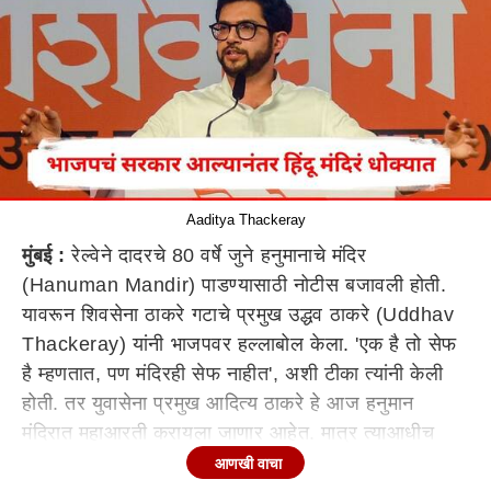
Aaditya Thackeray
मुंबई :
रेल्वेने दादरचे 80 वर्षे जुने हनुमानाचे मंदिर
(Hanuman Mandir) पाडण्यासाठी नोटीस बजावली होती.
यावरून शिवसेना ठाकरे गटाचे प्रमुख उद्धव ठाकरे (Uddhav
Thackeray) यांनी भाजपवर हल्लाबोल केला. 'एक है तो सेफ
है म्हणतात, पण मंदिरही सेफ नाहीत', अशी टीका त्यांनी केली
होती. तर युवासेना प्रमुख आदित्य ठाकरे हे आज हनुमान
मंदिरात महाआरती करायला जाणार आहेत. मात्र त्याआधीच
मंदिराला मिळालेल्या नोटीसीला रेल्वेकडून स्थगिती देण्यात आली
आणखी वाचा