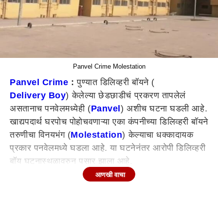
Panvel Crime Molestation
Panvel Crime
:
पुण्यात डिलिव्हरी बॉयने (
Delivery Boy
) केलेल्या छेडछाडीचं प्रकरण तापलेलं
असतानाच पनवेलमध्येही (
Panvel
) अशीच घटना घडली आहे.
खाद्यपदार्थ घरपोच पोहोचवणाऱ्या एका कंपनीच्या डिलिव्हरी बॉयने
तरुणीचा विनयभंग (
Molestation
) केल्याचा धक्कादायक
प्रकार पनवेलमध्ये घडला आहे. या घटनेनंतर आरोपी डिलिव्हरी
बॉय घटनास्थळावरुन पसार झाला आहे.
आणखी वाचा
पनवेल तालुका पोलीस ठाण्यात याप्रकरणी डिलिव्हरी
बॉयविरोधात विनयभंगाचा गुन्हा दाखल करण्यात आला आहे.
मोहम्मद रिजवान शेख असं या डिलिव्हरी बॉयचं नाव असून