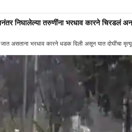
ंतर निघालेल्या तरुणींना भरधाव कारने चिरडलं अ
 जात असताना भरधाव कारने धडक दिली असून यात दोघींचा मृत्य