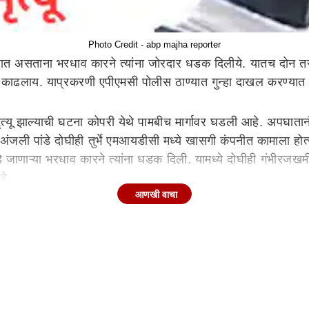
Photo Credit - abp majha reporter
जात असताना भरधाव कारने त्यांना जोरदार धडक दिलीये. यातच दोन तरु
पळ काढलाय. याप्रकरणी एपीएमसी पोलीस ठाण्यात गुन्हा दाखल करण्य
त्यू झाल्याची घटना कोपरी येथे पामबीच मार्गावर घडली आहे. अपघा
जली पांडे दोघीही तुर्भे एमआयडीसी मध्ये खासगी कंपनीत कामाला होत्या
डे जाणाऱ्या भरधाव कारने त्यांना धडक दिली. यामध्ये दोघीही गंभीरजख
हे.
आणखी वाचा
 अपघात झालाय..या अपघातात तीन ते चार जण गंभीर जखमी असल्याची म
ी वाहतूक ठप्प , उड्डाण पुलावर वाहनांच्या लांबच लांब रांगा लागल्य
वाहतूक ठप्प झाल्याचे दिसून येत आहे..वाहनांच्या चार ते पाच किलोमीट