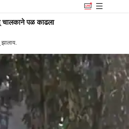
न् चालकाने पळ काढला
ू झालाय.