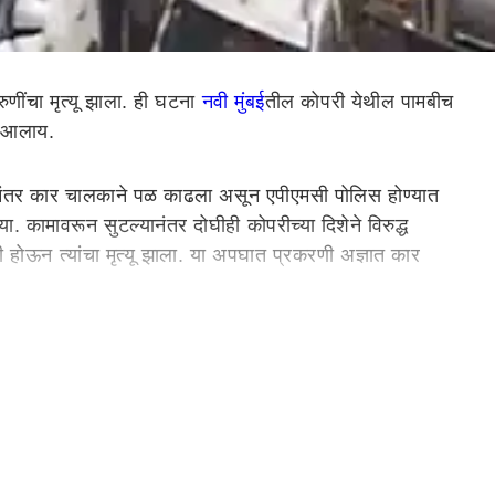
णींचा मृत्यू झाला. ही घटना
नवी मुंबई
तील कोपरी येथील पामबीच
ात आलाय.
तानंतर कार चालकाने पळ काढला असून एपीएमसी पोलिस होण्यात
. कामावरून सुटल्यानंतर दोघीही कोपरीच्या दिशेने विरुद्ध
मी होऊन त्यांचा मृत्यू झाला. या अपघात प्रकरणी अज्ञात कार
ाहिती समोर आली आहे. नाशिकच्या द्वारका उड्डाणपूलावर अपघात
ा आहेत.
नाशिक
च्या द्वारका परिसरातील उड्डाण पुलावर हा अपघात
र पर्यंत रांगा लागल्या असून गेल्या 30 मिनिट पासून ही वाहतूक