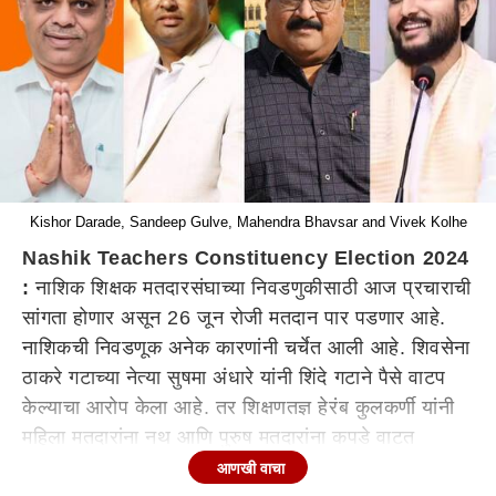
Kishor Darade, Sandeep Gulve, Mahendra Bhavsar and Vivek Kolhe
Nashik Teachers Constituency Election 2024
:
नाशिक शिक्षक मतदारसंघाच्या निवडणुकीसाठी आज प्रचाराची
सांगता होणार असून 26 जून रोजी मतदान पार पडणार आहे.
नाशिकची निवडणूक अनेक कारणांनी चर्चेत आली आहे. शिवसेना
ठाकरे गटाच्या नेत्या सुषमा अंधारे यांनी शिंदे गटाने पैसे वाटप
केल्याचा आरोप केला आहे. तर शिक्षणतज्ञ हेरंब कुलकर्णी यांनी
महिला मतदारांना नथ आणि पुरुष मतदारांना कपडे वाटत
असल्याचा दावा केला असून त्यांनी याबाबत निवडणूक आयोगात
आणखी वाचा