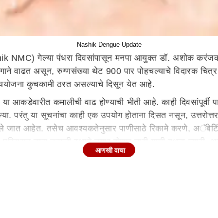
Nashik Dengue Update
 NMC) गेल्या पंधरा दिवसांपासून मनपा आयुक्त डॉ. अशोक करंजकर
ेगाने वाढत असून, रुग्णसंख्या थेट 900 पार पोहचल्याचे विदारक चित्र आ
ययोजना कुचकामी ठरत असल्याचे दिसून येत आहे.
या आकडेवारीत कमालीची वाढ होण्याची भीती आहे. काही दिवसांपूर्वी पालक
्या. परंतु या सूचनांचा काही एक उपयोग होताना दिसत नसून, उत्तरोत्तर 
सले जात आहेत. तसेच आवश्यकतेनुसार पाणीसाठे रिकामे करणे, अॅबेटि
व परिसरात डास उत्पत्ती स्थाने तयार होणार नाही याची दक्षता घ्यावी,
आणखी वाचा
ी महापालिका आरोग्य विभागाने सहाशे नागरिकांना नोटिसा बजावल्या आहे
ापन करून शहरभर संशयित डेंग्यू रुग्ण व डास उत्पत्ती स्थाने शोधण्
रपालिकेतर्फे नागरिकांना डेंग्यूबाबत माहिती दिली जात आहे. तसेच मह