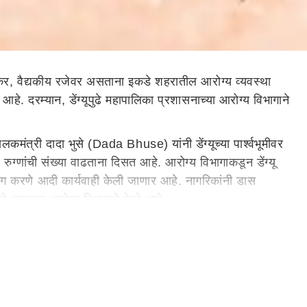
, वैद्यकीय रजेवर असताना इकडे शहरातील आरोग्य व्यवस्था
हे. दरम्यान, डेंग्यूपुढे महापालिका प्रशासनाच्या आरोग्य विभागाने
मंत्री दादा भुसे (Dada Bhuse) यांनी डेंग्यूच्या पार्श्वभूमीवर
रुग्णांची संख्या वाढताना दिसत आहे. आरोग्य विभागाकडून डेंग्यू
ंग करणे आदी कार्यवाही केली जाणार आहे. नागरिकांनी डास
 असे आवाहन आरोग्य विभागाने केले आहे.
त. मनपाच्या मोहिमेत 3050 घरांमध्ये आढळली डास उत्पत्ती स्थाने
यासाठी विशेष मोहीम राबविण्यात आली. सदर मोहिमेदरम्यान विशेष
ानगरपालिकेतर्फे कीटकजन्य आजार रोखण्यासाठी कार्यवाही तीव्र