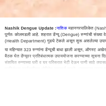
Nashik Dengue Update :
नाशिक
महानगरपालिकेत (Nashik
पूर्णतः कोलमडली आहे. शहरात डेंग्यू (Dengue) रुग्णांची संख्या व
(Health Department) गुडघे टेकले असून सुरू असलेल्या उपा
या महिन्यात 323 रुग्णांना डेंग्यूची बाधा झाली असून, ऑगस्ट अखेर 
बैठक घेत डेंग्यूवर प्रतिबंधात्मक उपाययोजना करण्याच्या सूचना दिल
संशयित रुग्णाच्या घरी व घर परिसरात भेटी देऊन पाणी साठे तपा
प्रतिबंधक कार्यवाहीच्या मोहिमेत सहकार्य करावे, आपापल्या घरात 
सहाशे नागरिकांना नोटिसा
शहरात दिवसेंदिवस वाढणाऱ्या डेंग्यू रुग्णांना अटकाव घालण्यासाठ
आढळून आली. डास प्रतिबंधात्मक कार्यवाहीसाठी 175 विशेष गट स्थ
पथकाव्दारे दोन लाखांहून अधिक घरांना भेटी देण्यात आल्या. महानग
करण्यात आलेली आहे.