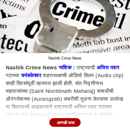
Nashik Crime News
Nashik Crime News
नाशिक :
राष्ट्रवादी
अजित पवार
गटाच्या
त्र्यंबकेश्वर
शहराध्यक्षाची ऑडियो क्लिप (Audio clip)
काही दिवसांपूर्वी व्हायरल झाली होती. संत निवृत्तीनाथ
महाराजांच्या (Saint Nivrittinath Maharaj) समाधीची
औरंगजेबाच्या (Aurangzeb) कबरीशी तुलना केल्याचा उल्लेख
या क्लिपमध्ये आढळल्याने राष्ट्रवादी अजित पवार गटाच्या
(NCP Ajit Pawar Group) पदाधिकाऱ्याला हे चांगलेच
अंगलट आले आहे.
आणखी वाचा