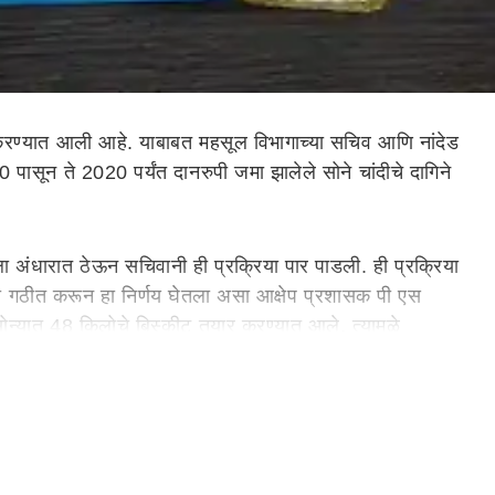
खल करण्यात आली आहे. याबाबत महसूल विभागाच्या सचिव आणि नांदेड
 पासून ते 2020 पर्यंत दानरुपी जमा झालेले सोने चांदीचे दागिने
ा अंधारात ठेऊन सचिवानी ही प्रक्रिया पार पाडली. ही प्रक्रिया
 गठीत करून हा निर्णय घेतला असा आक्षेप प्रशासक पी एस
सोन्यात 48 किलोचे बिस्कीट तयार करण्यात आले. त्यामुळे
 गैर प्रकारबाबत शासनाने चौकशी करावी असे पत्र तत्कालीन
े माजी सदस्य सरदार रवींद्रसिंग पुजारी आणि रणजित सिंग गिल
बर रोजी चौकशी अहवाल दाखल करण्याचे आदेश उच्च न्यायालयाने