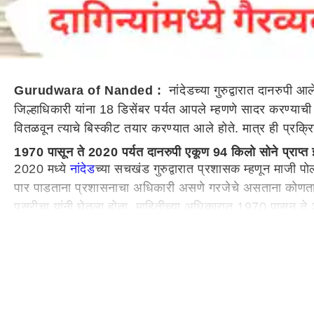
Gurudwara of Nanded :
नांदेडच्या गुरुद्वारात दानरुपी
जिल्हाधिकारी यांना 18 डिसेंबर पर्यत आपले म्हणणे सादर करण्याची 
वितळवून त्याचे बिस्कीट तयार करण्यात आले होते. मात्र ही प्रक
1970 पासून ते 2020 पर्यत दानरुपी एकूण 94 किलो सोने प्राप्त झ
2020 मध्ये
नांदेड
च्या सचखंड गुरुद्वारात प्रशासक म्हणून माजी प
पार पाडताना प्रशासनाचा अधिकारी असणे गरजेचे असताना कोणताह
पसरीचा यांनी घेतला होता. माहितीच्या अधिकारात 1970 पासून ते 2
दागिन्यापासून बिस्कीट बनवताना एवढा फरक कसा आला असा संशय
झालेल्या गैरव्यावहाराची CBI किंवा ED चौकशी करण्याची मागणी
शिवाय दानरुपी आलेले 50 ते 55 कलगीमध्ये असलेल्या हिरे आणि मो
प्रशासक पीएस पसरीचा यांनी ऑगस्ट 2022 मध्ये शासनाकडे दिले हो
यांनी नोव्हेंबर 2024 मध्ये
औरंगाबाद
उच्च न्यायालयात याचिका दाख