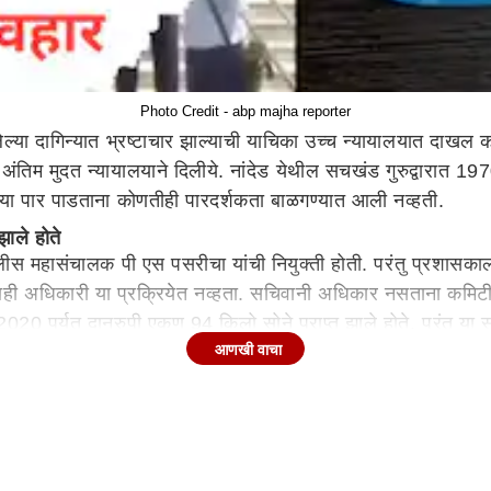
Photo Credit - abp majha reporter
 आलेल्या दागिन्यात भ्रष्टाचार झाल्याची याचिका उच्च न्यायालयात दा
अंतिम मुदत न्यायालयाने दिलीये. नांदेड येथील सचखंड गुरुद्वारात 1970
्रिया पार पाडताना कोणतीही पारदर्शकता बाळगण्यात आली नव्हती.
ाले होते
ोलीस महासंचालक पी एस पसरीचा यांची नियुक्ती होती. परंतु प्रशासकाल
ी अधिकारी या प्रक्रियेत नव्हता. सचिवानी अधिकार नसताना कमिटी
020 पर्यत दानरुपी एकूण 94 किलो सोने प्राप्त झाले होते. परंतु या 
आणखी वाचा
 निर्माण झाला.
त्याबाबत कुठलीही माहिती देण्यात आली नाही. सोन्यामध्ये घडलेल्या
ते. मात्र याबाबत कुठलीही चौकशी झाली नसल्याने गुरुद्वारा बोर्डाच
ल केली. महसूल सचिव आणि जिल्हाधिकाऱ्यानी चौकशी बाबत 3 डिसें