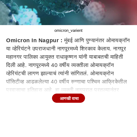
omicron_varient
Omicron In Nagpur :
मुंबई आणि पुण्यानंतर ओमायक्रॉन
या व्हेरियंटने उपराजधानी नागपूरमध्ये शिरकाव केलाय. नागपूर
महानगर पालिका आयुक्त राधाकृष्णन यांनी याबाबतची माहिती
दिली आहे. नागपूरमध्ये 40 वर्षीय व्यक्तीला ओमायक्रॉन
व्हेरियंटची लागण झाल्याचं त्यांनी सांगितलं. ओमायक्रोन
पॉसिटीव्ह आढळलेल्या 40 वर्षीय रुग्णाचा पश्चिम आफ्रिकेतील
प्रवासाचा इतिहास आहे. हा व्यक्ती नागपुरात परतल्यानंतर
त्याची कोरोना चाचणीसह जीनोम सिक्वेन्सिंग ही करण्यात आली
आणखी वाचा
होती. त्यानंतरच त्याला ओमायक्रोन संक्रमण झाल्याचे स्पष्ट
झाले. या रुग्णाची प्रकृती स्थिर असून तो रुग्णालयात उपचार
घेतोय. संबंधित रुग्णाच्या कुटुंबातील इतर सदस्य निगेटिव्ह आले
आहेत.त्यांनही विलगीकरणात ठेवण्यात आलं आहे. संबंधित