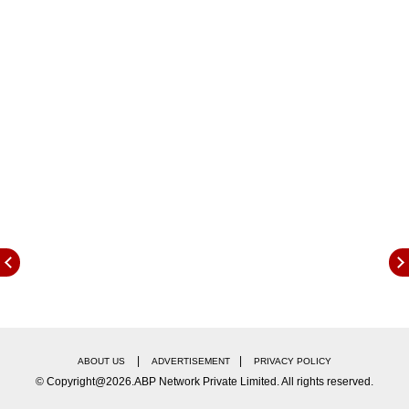
रुग्णच्या संपर्कातील इतर लोकांची ट्रेसिंग केली जात असून
त्यांच्या सर्वांच्या चाचण्या प्रशासनाकडून केल्या जाणार आहेत.
चार डिसेंबर रोजी संबधित व्यक्तीचे नागपूर विमानतळावर नमुने
घेतले होते. यामध्ये तो कोरोनाबाधित असल्याचे निदान झाले होते.
जनुकीय चाचणीत (जिनोम सिक्वेन्सिंग) त्याला ओमायक्रॉन
असल्याचे निदान झाले आहे.
|
|
ABOUT US
ADVERTISEMENT
PRIVACY POLICY
© Copyright@2026.ABP Network Private Limited. All rights reserved.