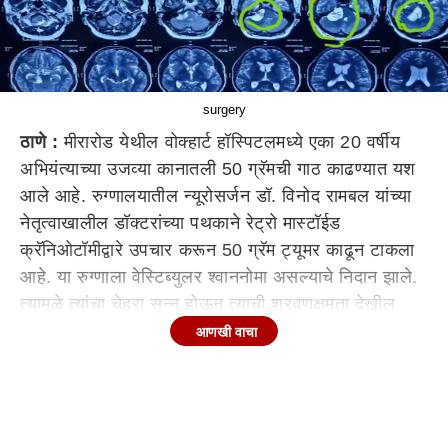
surgery
ठाणे :
मीरारोड येथील वोक्हार्ट हॉस्पिटलमध्ये एका 20 वर्षीय
अभियंत्याच्या उजव्या कानातली 50 ग्रॅमची गाठ काढण्यात यश
आले आहे. रुग्णालयातील न्यूरोसर्जन डॉ. विनोद रामबल यांच्या
नेतृत्वाखालील डॉक्टरांच्या पथकाने रेट्रो मास्टॉईड
क्रॅनिओटॉमीद्वारे उपचार करून 50 ग्रॅम ट्यूमर काढून टाकला
आहे. या रुग्णाला वेस्टिब्युलर श्वाननोमा असल्याचे निदान झाले.
त्यामुळे त्यांचा चेहरा सुन्न होऊन त्याची श्रवणक्षमता देखील
कमी झाली होती.
आणखी वाचा
निशांत खन्ना (नाव बदलले आहे) हा एक अभियंता आहे.
जवळपास 6 महिने त्याला काहीच ऐकू येत नव्हते. यामुळे तो
आपल्या कामावर लक्ष केंद्रित करू शकत नव्हता. नंतर हळूहळू