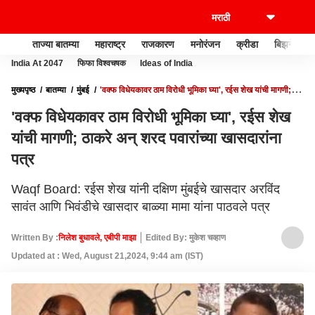
ताज्या बातम्या
महाराष्ट्र
राजकारण
मनोरंजन
क्रीडा
बिझनेस
India At 2047
फिफा विश्वचषक
Ideas of India
मुख्यपृष्ठ
बातम्या
मुंबई
'वक्फ विधेयकावर ठाम विरोधी भूमिका घ्या', रईस शेख यांची मागणी;
ठाकरे अन् शरद पवारांच्या खासदारांना पत्र
'वक्फ विधेयकावर ठाम विरोधी भूमिका घ्या', रईस शेख
यांची मागणी; ठाकरे अन् शरद पवारांच्या खासदारांना
पत्र
Waqf Board: रईस शेख यांनी दक्षिण मुंबईचे खासदार अरविंद
सावंत आणि भिवंडीचे खासदार बाळ्या मामा यांना पाठवले पत्र
Written By :
निलेश बुधावले, एबीपी माझा
Edited By: मुकेश चव्हाण
Updated at : Wed, August 21,2024, 9:44 am (IST)