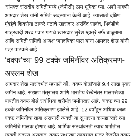
‘संयुक्त संसदीय समिती’मध्ये (जेपीसी) ठाम भूमिका घ्या, अशी मागणी
आमदार शेख यांनी समिती सदस्यांना केली आहे. त्यासाठी दक्षिण
मुंबई
चे शिवसेना ठाकरे गटाचे खासदार अरविंद सावंत, भिवंडीचे
राष्ट्रवादी शरद पवार गटाचे खासदार सुरेश म्हात्रे उर्फ बाळूमामा
आणि समिती समिती अध्यक्ष जगदंबिका पाल यांना आमदार शेख यांनी
पत्र पाठवले आहे.
‘वक्फ’च्या 99 टक्के जमिनींवर अतिक्रमण-
अस्लम शेख
आमदार शेख यासंदर्भात म्हणाले की, ‘वक्फ बोर्डा’कडे 9.4 लाख एकर
जमीन आहे. संरक्षण मंत्रालय आणि भारतीय रेल्वेनंतर मालमत्तेच्या
बाबतीत वक्फ बोर्ड सर्वाधिक श्रीमंत जमीनदार आहे. ‘वक्फ’च्या 99
टक्के जमिनींवर अतिक्रमण झालेले आहे. 12 वर्षांहून अधिक काळ
वक्फ जमिनींचा ताबा असणारी व्यक्ती या सुधारणा कायद्याव्दारे त्या
जमिनींचे मालक होणार आहे. धार्मिक संस्थांवरती त्याच धर्मातील
व्यक्ती सदस्य असतात. वक्फ सुधारणा कायद्यात मात्र केंद्रीय वक्फ