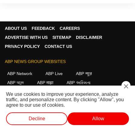
ABOUT US
FEEDBACK
CAREERS
ADVERTISE WITH US
SITEMAP
DISCLAIMER
PRIVACY POLICY
CONTACT US
ABP NEWS GROUP WEBSITES
ABP Network
ABP Live
ABP न्यूज़
ABP আনন্দ
ABP माझा
ABP અસ્મિતા
×
ABP Ganga
ABP ਸਾਂਝਾ
ABP நாடு
ABP దేశం
We use cookies to improve your experience, analyze
traffic, and personalize content. By clicking "Allow", you
FOLLOW US
agree to our use of cookies.
Decline
Allow
This website follows the
DNPA Code of Ethics.
Copyright@2026.
लाईव्ह टीव्ही
शॉर्ट व्हिडीओ
व्हिडीओ
पॉडकास्ट
All rights reserved.