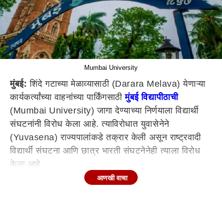
Mumbai University
मुंबई:
शिंदे गटाच्या मेळाव्यासाठी (Darara Melava) येणाऱ्या
कार्यकर्त्यांच्या वाहनांच्या पार्किंगसाठी
मुंबई विद्यापीठाची
(Mumbai University) जागा देण्याच्या निर्णयाला विद्यार्थी
संघटनांनी विरोध केला आहे. त्याविरोधात युवासेनेने
(Yuvasena) राज्यपालांकडे तक्रार केली असून राष्ट्रवादी
विद्यार्थी संघटना आणि छात्र भारती संघटनेनेही त्याला विरोध
केला आहे.
आणखी वाचा
मुंबई विद्यापीठाच्या (Mumbai University) कलिना संकुलात
येणारी चित्रनगरी मैदान, नॅनो सायन्स जवळील मोकळी जागा,
कुलगुरू निवासस्थानासमोरील मोकळी जागा ही दसरा मेळाव्याच्या