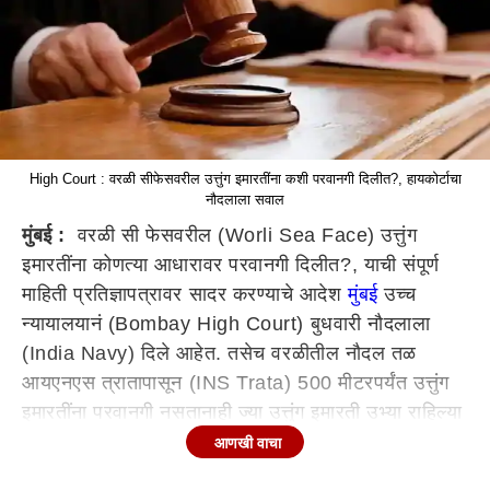
High Court : वरळी सीफेसवरील उत्तुंग इमारतींना कशी परवानगी दिलीत?, हायकोर्टाचा
नौदलाला सवाल
मुंबई :
वरळी सी फेसवरील (Worli Sea Face) उत्तुंग
इमारतींना कोणत्या आधारावर परवानगी दिली‌त?, याची संपूर्ण
माहिती प्रतिज्ञापत्रावर सादर करण्याचे आदेश
मुंबई
उच्च
न्यायालयानं (Bombay High Court) बुधवारी नौदलाला
(India Navy) दिले आहेत. तसेच वरळीतील नौदल तळ
आयएनएस त्रातापासून (INS Trata) 500 मीटरपर्यंत उत्तुंग
इमारतींना परवानगी नसतानाही ज्या उत्तुंग इमारती उभ्या राहिल्या
आहेत त्यांचं काय करणार?, याबाबतही नौदलानं खुलासा
आणखी वाचा
करायला हवा, असंही हायकोर्टानं म्हटलेलं आहे.