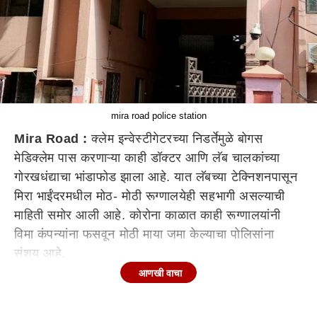
mira road police station
Mira Road :
क्लेम इन्वेस्टीगेटरच्या निडर्तेमुळे बोगस
मेडिक्लेम पास करणाऱ्या काही डॉक्टर आणि लॅब चालकांच्या
गोरखधंद्याचा भांडाफोड झाला आहे. यात लॅबच्या टेक्निशनपासून
मिरा भाईंदरमधील मोठ- मोठी रूग्णालयेही सहभागी असल्याची
माहिती समोर आली आहे. कोरोना काळात काही रूग्णालयांनी
विमा कंपन्यांना फसवून मोठी माया जमा केल्याचा पोलिसांना
संशय आहे.
आणखी वाचा
क्लेम इन्वेसटीगेटर संजयकुमार दिक्षित हे काही डॉक्टरांचे बोगस
मेडिक्लेम पास करत नसल्याने डॉक्टर आणि लॅब मालकांनी