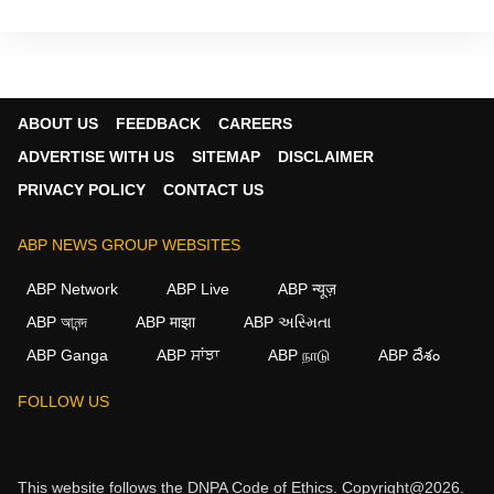
ABOUT US
FEEDBACK
CAREERS
ADVERTISE WITH US
SITEMAP
DISCLAIMER
PRIVACY POLICY
CONTACT US
ABP NEWS GROUP WEBSITES
ABP Network
ABP Live
ABP न्यूज़
ABP আনন্দ
ABP माझा
ABP અસ્મિતા
ABP Ganga
ABP ਸਾਂਝਾ
ABP நாடு
ABP దేశం
FOLLOW US
This website follows the
DNPA Code of Ethics.
Copyright@2026.