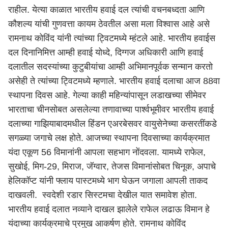
राहील. येत्या काळात भारतीय हवाई दल त्यांची वचनबध्दता आणि
कौशल्य यांची गुणवत्ता कायम ठेवतील असा मला विश्वास आहे असे
रामनाथ कोविंद यांनी त्यांच्या ट्विटमध्ये म्हंटले आहे. भारतीय हवाईस
दल दिनानिमित्त आम्ही हवाई योध्दे, दिग्गज अधिकारी आणि हवाई
दलातील सदस्यांच्या कुटुबीयांचा आम्ही अभिमानपूर्वक सन्मान करतो
असेही ते त्यांच्या ट्विटमध्ये म्हणाले. भारतीय हवाई दलाचा आज 88वा
स्थापना दिवस आहे. गेल्या काही महिन्यांपासून लडाखच्या सीमेवर
भारताचा चीनसोबत असलेल्या तणावाच्या पार्श्वभूमीवर भारतीय हवाई
दलाच्या गाझियाबादमधील हिंडन एअरबेसवर वायुसेनेच्या कसरतींकडे
सगळ्या जगाचे लक्ष होते. आजच्या स्थापना दिवसाच्या कार्यक्रमात
यंदा एकूण 56 विमानांनी आपला सहभाग नोंदवला. यामध्ये राफेल,
सुखोई, मिग-29, मिराज, जॅग्वार, तेजस विमानांसोबत चिनूक, अपाचे
हेलिकॉप्ट यांनी फ्लाय पास्टमध्ये भाग घेऊन जगाला आपली ताकद
दाखवली. स्वदेशी रडार सिस्टमचा देखील यात समावेश होता.
भारतीय हवाई दलात नव्याने दाखल झालेले राफेल लढाऊ विमान हे
यंदाच्या कार्यक्रमाचे प्रमुख आकर्षण होते. रामनाथ कोविंद